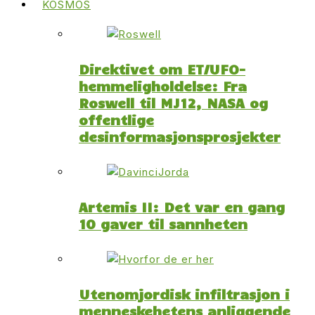
KOSMOS
Direktivet om ET/UFO-
hemmeligholdelse: Fra
Roswell til MJ12, NASA og
offentlige
desinformasjonsprosjekter
Artemis II: Det var en gang
10 gaver til sannheten
Utenomjordisk infiltrasjon i
menneskehetens anliggende