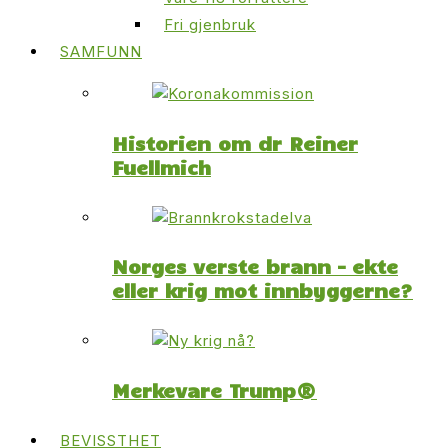
Fri gjenbruk
SAMFUNN
Historien om dr Reiner
Fuellmich
Norges verste brann – ekte
eller krig mot innbyggerne?
Merkevare Trump®
BEVISSTHET