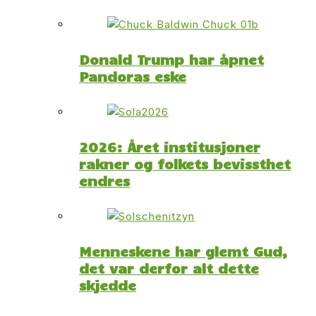
Donald Trump har åpnet
Pandoras eske
2026: Året institusjoner
rakner og folkets bevissthet
endres
Menneskene har glemt Gud,
det var derfor alt dette
skjedde