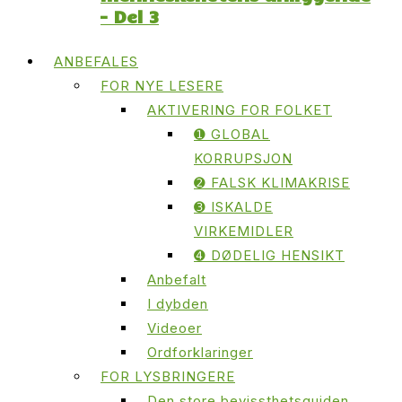
– Del 3
ANBEFALES
FOR NYE LESERE
AKTIVERING FOR FOLKET
➊ GLOBAL
KORRUPSJON
➋ FALSK KLIMAKRISE
➌ ISKALDE
VIRKEMIDLER
➍ DØDELIG HENSIKT
Anbefalt
I dybden
Videoer
Ordforklaringer
FOR LYSBRINGERE
Den store bevissthetsguiden