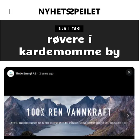
BLA I TAG
røvere i
kardemomme by