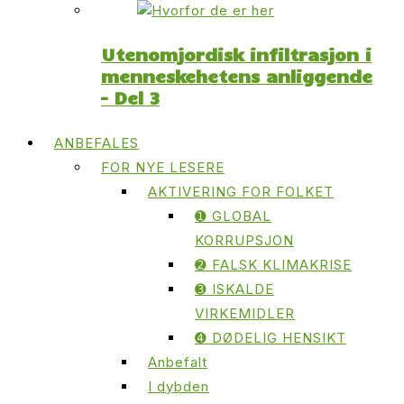
Utenomjordisk infiltrasjon i
menneskehetens anliggende
– Del 3
ANBEFALES
FOR NYE LESERE
AKTIVERING FOR FOLKET
➊ GLOBAL
KORRUPSJON
➋ FALSK KLIMAKRISE
➌ ISKALDE
VIRKEMIDLER
➍ DØDELIG HENSIKT
Anbefalt
I dybden