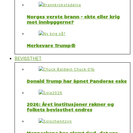
Norges verste brann – ekte eller krig
mot innbyggerne?
Merkevare Trump®
BEVISSTHET
Donald Trump har åpnet Pandoras eske
2026: Året institusjoner rakner og
folkets bevissthet endres
Menneskene har glemt Gud, det var