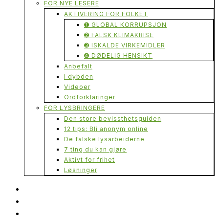
FOR NYE LESERE
AKTIVERING FOR FOLKET
➊ GLOBAL KORRUPSJON
➋ FALSK KLIMAKRISE
➌ ISKALDE VIRKEMIDLER
➍ DØDELIG HENSIKT
Anbefalt
I dybden
Videoer
Ordforklaringer
FOR LYSBRINGERE
Den store bevissthetsguiden
12 tips: Bli anonym online
De falske lysarbeiderne
7 ting du kan gjøre
Aktivt for frihet
Løsninger