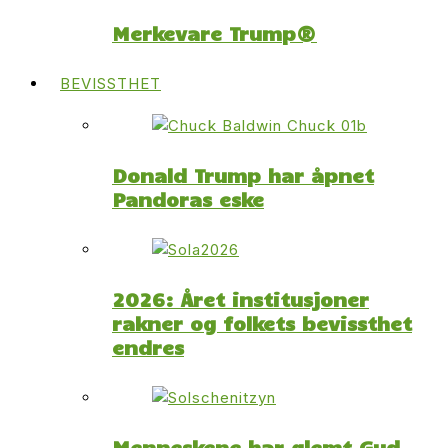
Merkevare Trump®
BEVISSTHET
Donald Trump har åpnet
Pandoras eske
2026: Året institusjoner
rakner og folkets bevissthet
endres
Menneskene har glemt Gud,