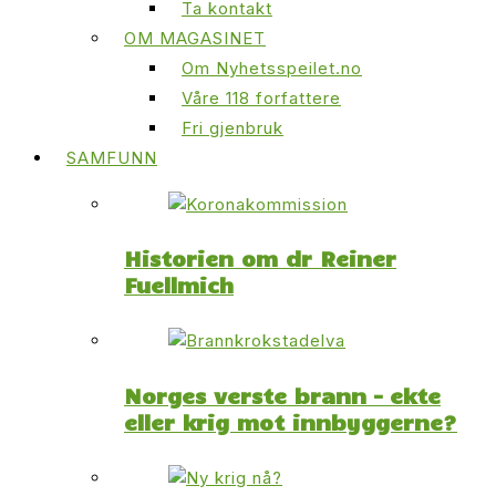
Ta kontakt
OM MAGASINET
Om Nyhetsspeilet.no
Våre 118 forfattere
Fri gjenbruk
SAMFUNN
Historien om dr Reiner
Fuellmich
Norges verste brann – ekte
eller krig mot innbyggerne?