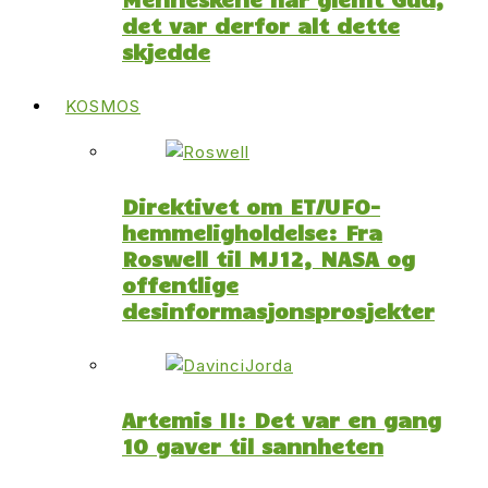
det var derfor alt dette
skjedde
KOSMOS
Direktivet om ET/UFO-
hemmeligholdelse: Fra
Roswell til MJ12, NASA og
offentlige
desinformasjonsprosjekter
Artemis II: Det var en gang
10 gaver til sannheten