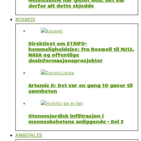
derfor alt dette skjedde
KOSMOS
Direktivet om ET/UFO-
hemmeligholdelse: Fra Roswell til MJ12,
NASA og offentlige
desinformasjonsprosjekter
Artemis II: Det var en gang 10 gaver til
sannheten
Utenomjordisk infiltrasjon i
menneskehetens anliggende – Del 3
ANBEFALES