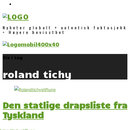
Nyheter globalt + autentisk faktasjekk
= Høyere bevissthet
Bla i tag
roland tichy
Den statlige drapsliste fra
Tyskland