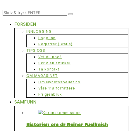
FORSIDEN
INNLOGGING
Logg inn
Registrer (Gratis)
TIPS OSS
Vet du noe?
Skriv en artikkel
Ta kontakt
OM MAGASINET
Om Nyhetsspeilet.no
Våre 118 forfattere
Fri gjenbruk
SAMFUNN
Historien om dr Reiner Fuellmich