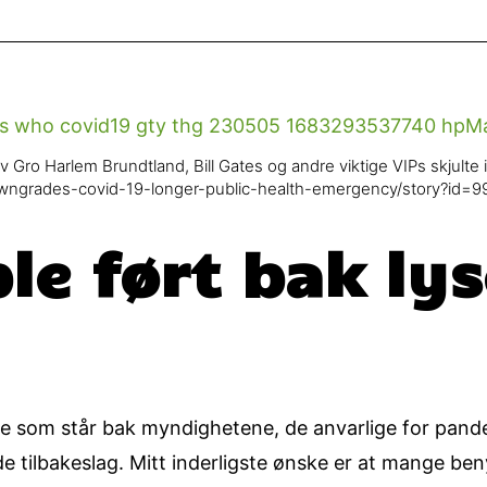
 Gro Harlem Brundtland, Bill Gates og andre viktige VIPs skjulte 
wngrades-covid-19-longer-public-health-emergency/story?id=
ble ført bak ly
 de som står bak myndighetene, de anvarlige for pan
 tilbakeslag. Mitt inderligste ønske er at mange ben