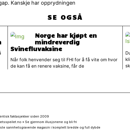
gap. Kanskje har opprydningen
SE OGSÅ
Norge har kjøpt en
n
mindreverdig
Svinefluvaksine
å
Du
kl
Når folk henvender seg til FHI for å få vite om hvor
sk
de kan få en renere vaksine, får de
entisk faktasjekker siden 2009
etsspeilet.no » Se gjennom illusjonene og bli fri
ste sannhetsgravende magasin i komplett bredde og full dybde