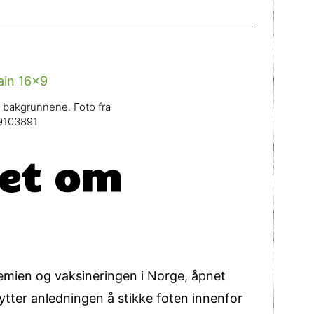
i bakgrunnene. Foto fra
99103891
set om
demien og vaksineringen i Norge, åpnet
ytter anledningen å stikke foten innenfor