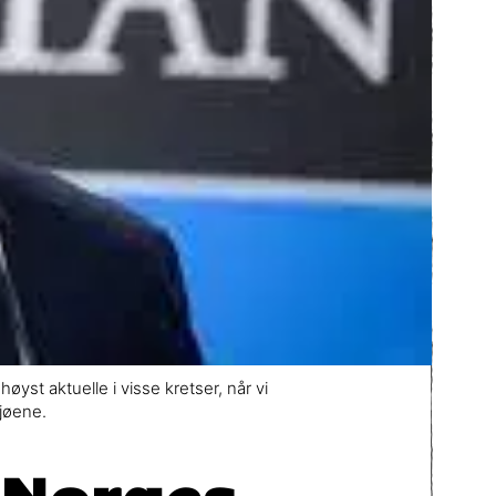
øyst aktuelle i visse kretser, når vi
jøene.
 Norges