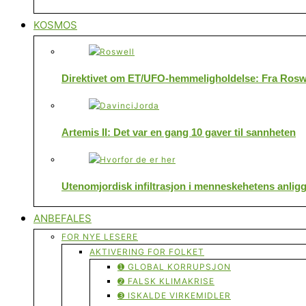
KOSMOS
Direktivet om ET/UFO-hemmeligholdelse: Fra Roswe
Artemis II: Det var en gang 10 gaver til sannheten
Utenomjordisk infiltrasjon i menneskehetens anlig
ANBEFALES
FOR NYE LESERE
AKTIVERING FOR FOLKET
➊ GLOBAL KORRUPSJON
➋ FALSK KLIMAKRISE
➌ ISKALDE VIRKEMIDLER