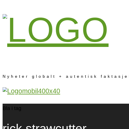
Nyheter globalt + autentisk faktasj
Bla i tag
rick strawcutter