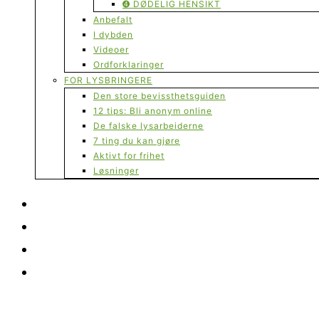
➍ DØDELIG HENSIKT
Anbefalt
I dybden
Videoer
Ordforklaringer
FOR LYSBRINGERE
Den store bevissthetsguiden
12 tips: Bli anonym online
De falske lysarbeiderne
7 ting du kan gjøre
Aktivt for frihet
Løsninger