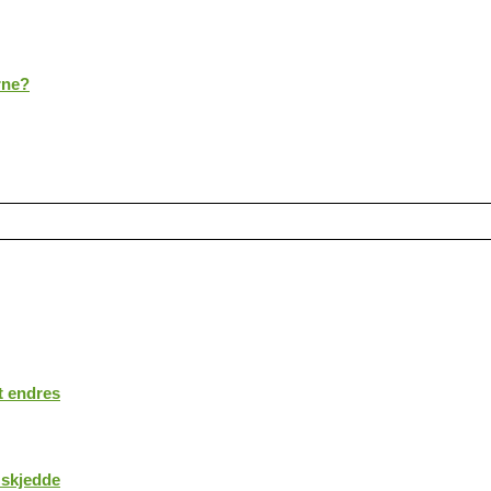
rne?
t endres
 skjedde