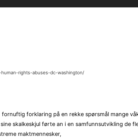
adl-human-rights-abuses-dc-washington/
v en fornuftig forklaring på en rekke spørsmål mange 
ine skalkeskjul førte an i en samfunnsutvikling de fl
ekstreme maktmennesker,