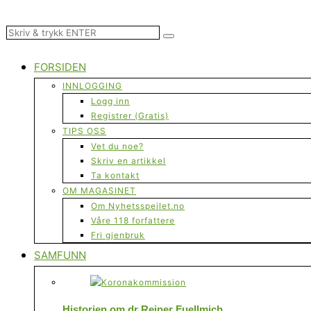
FORSIDEN
INNLOGGING
Logg inn
Registrer (Gratis)
TIPS OSS
Vet du noe?
Skriv en artikkel
Ta kontakt
OM MAGASINET
Om Nyhetsspeilet.no
Våre 118 forfattere
Fri gjenbruk
SAMFUNN
Historien om dr Reiner Fuellmich