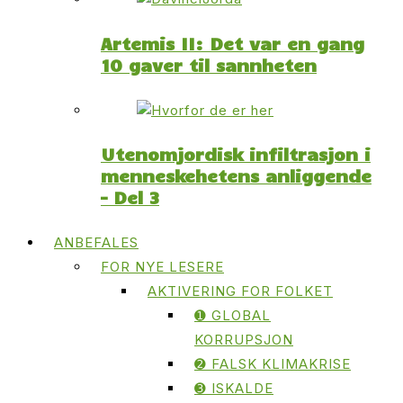
Artemis II: Det var en gang
10 gaver til sannheten
Utenomjordisk infiltrasjon i
menneskehetens anliggende
– Del 3
ANBEFALES
FOR NYE LESERE
AKTIVERING FOR FOLKET
➊ GLOBAL
KORRUPSJON
➋ FALSK KLIMAKRISE
➌ ISKALDE