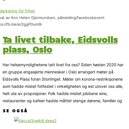
kat av Ann Helen Gjermundsen, påmelding/facebookevent:
ps://fb.me/e/2ggPDum9i
Ta livet tilbake, Eidsvolls
plass, Oslo
Har helsemyndighetene tatt livet fra oss? Siden høsten 2020 har
en gruppe engasjerte mennesker i Oslo arrangert møter på
Eidsvolls Plass foran Stortinget. Møter om korona-restriksjonene
som hadde mistet fotfestet i virkeligheten og est utover oss alle,
helt ute av proposjoner. Folk hadde mistet jobbene sine,
restauranter og kafeer hadde måttet stenge dørene, familier og
SE OGSÅ