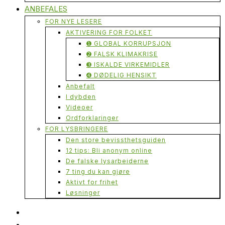
ANBEFALES
FOR NYE LESERE
AKTIVERING FOR FOLKET
➊ GLOBAL KORRUPSJON
➋ FALSK KLIMAKRISE
➌ ISKALDE VIRKEMIDLER
➍ DØDELIG HENSIKT
Anbefalt
I dybden
Videoer
Ordforklaringer
FOR LYSBRINGERE
Den store bevissthetsguiden
12 tips: Bli anonym online
De falske lysarbeiderne
7 ting du kan gjøre
Aktivt for frihet
Løsninger