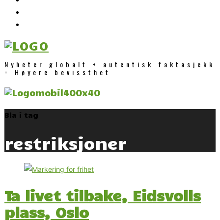
Nyheter globalt + autentisk faktasjekk
= Høyere bevissthet
Bla i tag
restriksjoner
Ta livet tilbake, Eidsvolls
plass, Oslo