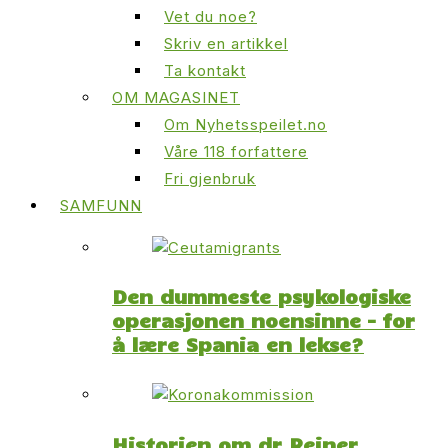
Vet du noe?
Skriv en artikkel
Ta kontakt
OM MAGASINET
Om Nyhetsspeilet.no
Våre 118 forfattere
Fri gjenbruk
SAMFUNN
Den dummeste psykologiske
operasjonen noensinne – for
å lære Spania en lekse?
Historien om dr Reiner