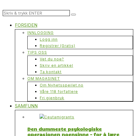
FORSIDEN
INNLOGGING
Logg inn
Registrer (Gratis)
TIPS OSS
Vet du noe?
Skriv en artikkel
Ta kontakt
OM MAGASINET
Om Nyhetsspeilet.no
Våre 118 forfattere
Fri gjenbruk
SAMFUNN
Den dummeste psykologiske
operasjonen noensinne – for å lære