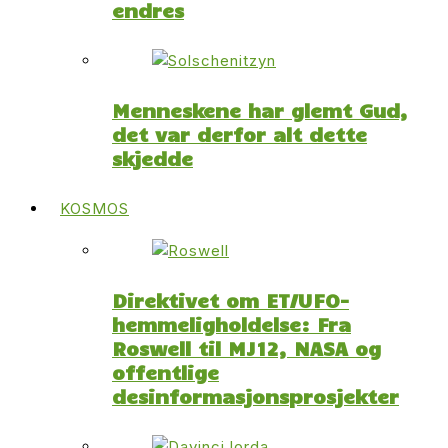
endres
Menneskene har glemt Gud,
det var derfor alt dette
skjedde
KOSMOS
Direktivet om ET/UFO-
hemmeligholdelse: Fra
Roswell til MJ12, NASA og
offentlige
desinformasjonsprosjekter