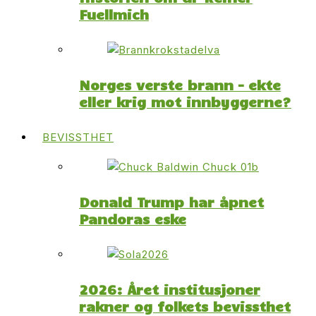
Fuellmich
Norges verste brann – ekte
eller krig mot innbyggerne?
BEVISSTHET
Donald Trump har åpnet
Pandoras eske
2026: Året institusjoner
rakner og folkets bevissthet