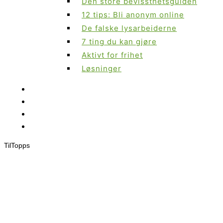
Den store bevissthetsguiden
12 tips: Bli anonym online
De falske lysarbeiderne
7 ting du kan gjøre
Aktivt for frihet
Løsninger
Til
Topps