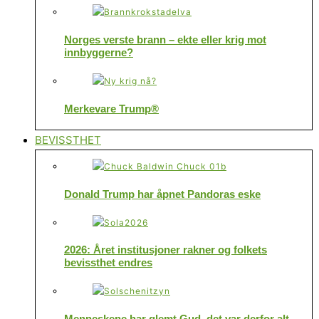
Norges verste brann – ekte eller krig mot
innbyggerne?
Merkevare Trump®
BEVISSTHET
Donald Trump har åpnet Pandoras eske
2026: Året institusjoner rakner og folkets
bevissthet endres
Menneskene har glemt Gud, det var derfor alt