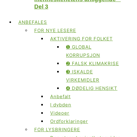
Del 3
ANBEFALES
FOR NYE LESERE
AKTIVERING FOR FOLKET
➊ GLOBAL
KORRUPSJON
➋ FALSK KLIMAKRISE
➌ ISKALDE
VIRKEMIDLER
➍ DØDELIG HENSIKT
Anbefalt
I dybden
Videoer
Ordforklaringer
FOR LYSBRINGERE