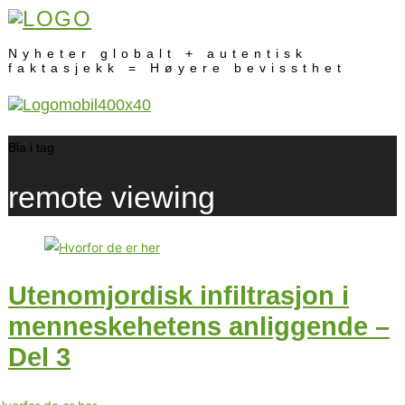
Nyheter globalt + autentisk
faktasjekk = Høyere bevissthet
Bla i tag
remote viewing
Utenomjordisk infiltrasjon i
menneskehetens anliggende –
Del 3