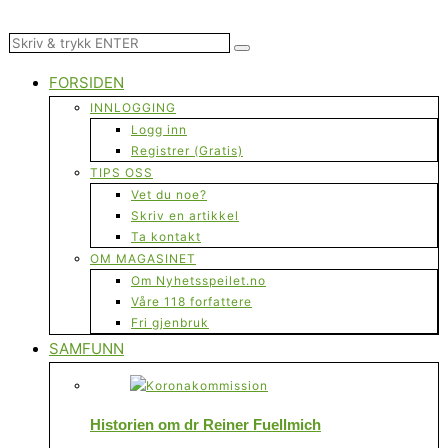
FORSIDEN
INNLOGGING
Logg inn
Registrer (Gratis)
TIPS OSS
Vet du noe?
Skriv en artikkel
Ta kontakt
OM MAGASINET
Om Nyhetsspeilet.no
Våre 118 forfattere
Fri gjenbruk
SAMFUNN
Historien om dr Reiner Fuellmich