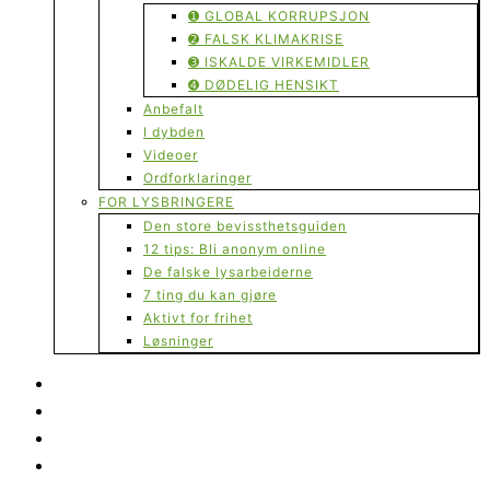
➊ GLOBAL KORRUPSJON
➋ FALSK KLIMAKRISE
➌ ISKALDE VIRKEMIDLER
➍ DØDELIG HENSIKT
Anbefalt
I dybden
Videoer
Ordforklaringer
FOR LYSBRINGERE
Den store bevissthetsguiden
12 tips: Bli anonym online
De falske lysarbeiderne
7 ting du kan gjøre
Aktivt for frihet
Løsninger