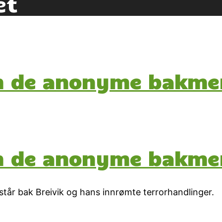
et
om de anonyme bakm
om de anonyme bakm
 står bak Breivik og hans innrømte terrorhandlinger.