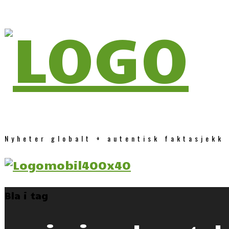
Nyheter globalt + autentisk faktasjekk
Bla i tag