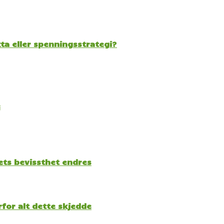
kta eller spenningsstrategi?
e
kets bevissthet endres
for alt dette skjedde