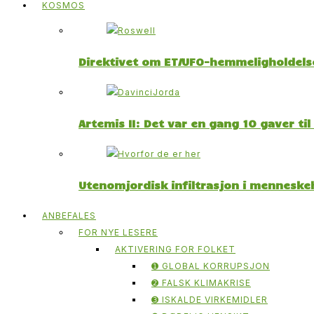
KOSMOS
Direktivet om ET/UFO-hemmeligholdelse
Artemis II: Det var en gang 10 gaver ti
Utenomjordisk infiltrasjon i menneskeh
ANBEFALES
FOR NYE LESERE
AKTIVERING FOR FOLKET
➊ GLOBAL KORRUPSJON
➋ FALSK KLIMAKRISE
➌ ISKALDE VIRKEMIDLER