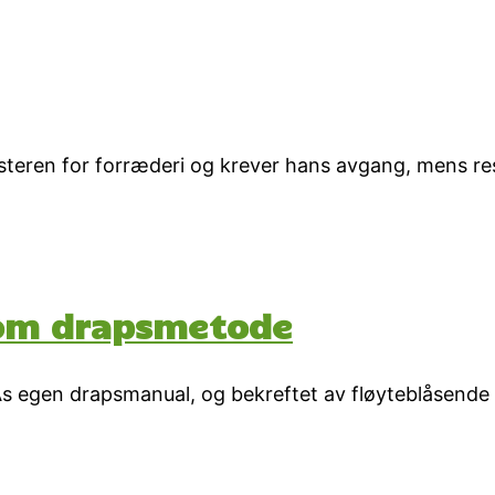
nisteren for forræderi og krever hans avgang, mens r
 som drapsmetode
CIAs egen drapsmanual, og bekreftet av fløyteblåsend