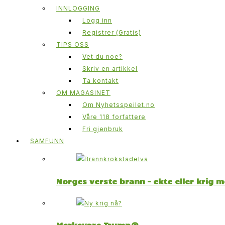
INNLOGGING
Logg inn
Registrer (Gratis)
TIPS OSS
Vet du noe?
Skriv en artikkel
Ta kontakt
OM MAGASINET
Om Nyhetsspeilet.no
Våre 118 forfattere
Fri gjenbruk
SAMFUNN
Norges verste brann – ekte eller krig 
Merkevare Trump®