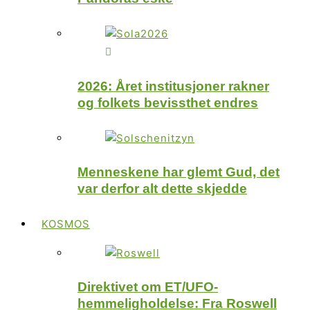
2026: Året institusjoner rakner
og folkets bevissthet endres
Menneskene har glemt Gud, det
var derfor alt dette skjedde
KOSMOS
Direktivet om ET/UFO-
hemmeligholdelse: Fra Roswell