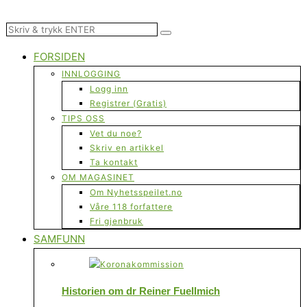
FORSIDEN
INNLOGGING
Logg inn
Registrer (Gratis)
TIPS OSS
Vet du noe?
Skriv en artikkel
Ta kontakt
OM MAGASINET
Om Nyhetsspeilet.no
Våre 118 forfattere
Fri gjenbruk
SAMFUNN
Historien om dr Reiner Fuellmich