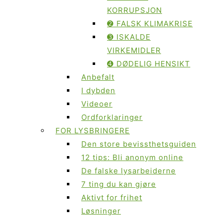
KORRUPSJON
➋ FALSK KLIMAKRISE
➌ ISKALDE
VIRKEMIDLER
➍ DØDELIG HENSIKT
Anbefalt
I dybden
Videoer
Ordforklaringer
FOR LYSBRINGERE
Den store bevissthetsguiden
12 tips: Bli anonym online
De falske lysarbeiderne
7 ting du kan gjøre
Aktivt for frihet
Løsninger