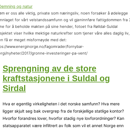
øm er oss alle viktig, private som næringsliv, noen forsøker å ødelegge
nnlaget for vårt velstandssamfunn og vil gjeninnføre fattigdommen fra 
ne for å beholde makten på sine hender, fotoet fra Rølldal-Suldal
sjektet viser hvilke mektige naturkrefter som tjener våre alles daglig liv,
n få er meget misfornøyde med det:
ps://www.energinorge.no/fagomrader/fornybar-
rgi/nyheter/2017/gronne-investeringer-pa-vent/
Sprengning av de store
kraftstasjonene i Suldal og
Sirdal
Hva er egentlig virkeligheten i det norske samfunn? Hva mere
ligger skjult seg bak overgrep fra de forskjellige statlige kontor?
Hvorfor forandres lover, hvorfor stadig nye lovforordninger? Kan
statsapparatet være infiltrert av folk som vil et annet Norge enn