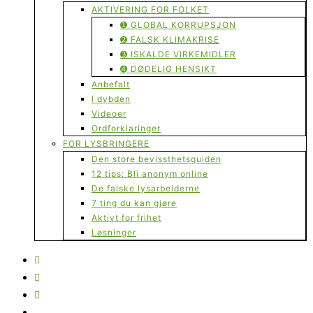
AKTIVERING FOR FOLKET
➊ GLOBAL KORRUPSJON
➋ FALSK KLIMAKRISE
➌ ISKALDE VIRKEMIDLER
➍ DØDELIG HENSIKT
Anbefalt
I dybden
Videoer
Ordforklaringer
FOR LYSBRINGERE
Den store bevissthetsguiden
12 tips: Bli anonym online
De falske lysarbeiderne
7 ting du kan gjøre
Aktivt for frihet
Løsninger