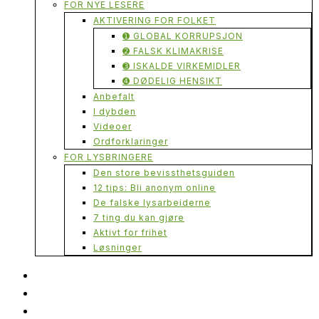
FOR NYE LESERE
AKTIVERING FOR FOLKET
➊ GLOBAL KORRUPSJON
➋ FALSK KLIMAKRISE
➌ ISKALDE VIRKEMIDLER
➍ DØDELIG HENSIKT
Anbefalt
I dybden
Videoer
Ordforklaringer
FOR LYSBRINGERE
Den store bevissthetsguiden
12 tips: Bli anonym online
De falske lysarbeiderne
7 ting du kan gjøre
Aktivt for frihet
Løsninger