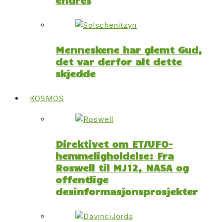
Menneskene har glemt Gud,
det var derfor alt dette
skjedde
KOSMOS
Direktivet om ET/UFO-
hemmeligholdelse: Fra
Roswell til MJ12, NASA og
offentlige
desinformasjonsprosjekter