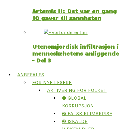
Artemis II: Det var en gang
10 gaver til sannheten
Utenomjordisk infiltrasjon i
menneskehetens anliggende
– Del 3
ANBEFALES
FOR NYE LESERE
AKTIVERING FOR FOLKET
➊ GLOBAL
KORRUPSJON
➋ FALSK KLIMAKRISE
➌ ISKALDE