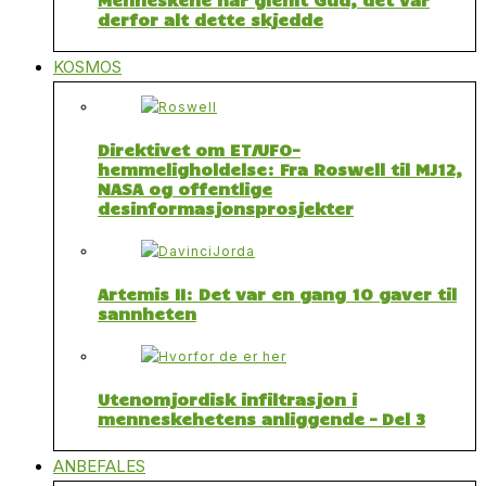
derfor alt dette skjedde
KOSMOS
Direktivet om ET/UFO-
hemmeligholdelse: Fra Roswell til MJ12,
NASA og offentlige
desinformasjonsprosjekter
Artemis II: Det var en gang 10 gaver til
sannheten
Utenomjordisk infiltrasjon i
menneskehetens anliggende – Del 3
ANBEFALES