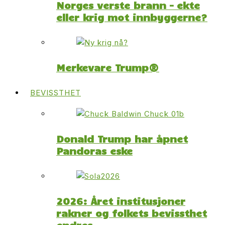
Norges verste brann – ekte
eller krig mot innbyggerne?
Merkevare Trump®
BEVISSTHET
Donald Trump har åpnet
Pandoras eske
2026: Året institusjoner
rakner og folkets bevissthet
endres