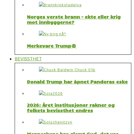
Norges verste brann – ekte eller krig
mot innbyggerne?
Merkevare Trump®
BEVISSTHET
Donald Trump har åpnet Pandoras eske
2026: Året institusjoner rakner og
folkets bevissthet endres
Menneskene har glemt Gud, det var