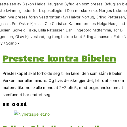
settelsen av Biskop Helga Haugland Byfuglien som preses. Byfuglien bl
ste kvinnelig leder for bispekollegiet i Den norske kirke. Norges biskope
den nye preses foran Vestfronten.(f.v) Halvor Nortug, Erling Pettersen,
gsaas, Per Oskar Kjølaas, Ole Christian Kvarme, preses Helga Haugland
uglien, Solveig Fiske, Laila Riksaasen Dahl, Ingeborg Midtømme, Tor B.
gensen, OLav Kjevesland, og fung.biskop Knut Erling Johansen. Foto: 
ey / Scanpix
Prestene kontra Bibelen
Presteskapet skal forholde seg til én lære; den som står i Bibelen.
Verken mer eller mindre. Og hvis de ikke gjør det, blir det som om
matematikerne skulle mene at 2+2 blir 5, med begrunnelse om at
samfunnet har endret seg.
SE OGSÅ