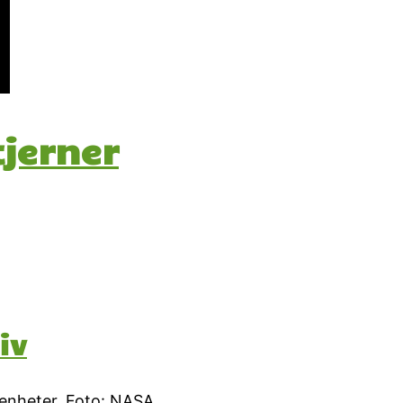
tjerner
iv
 enheter. Foto: NASA