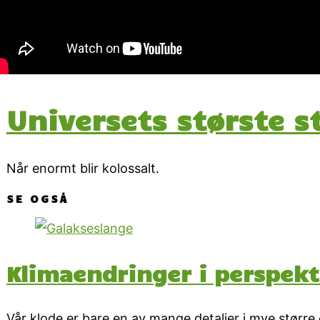
Universets største s
Når enormt blir kolossalt.
SE OGSÅ
Klimaendringer i perspekt
Vår klode er bare en av mange detaljer i mye større