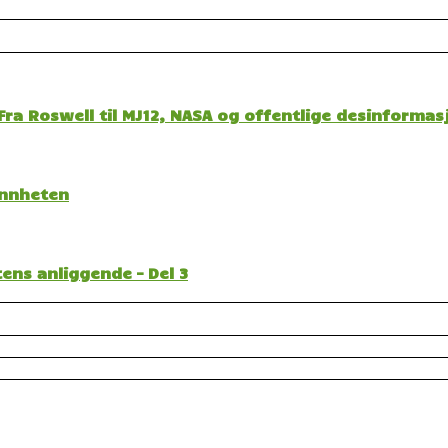
ra Roswell til MJ12, NASA og offentlige desinformas
sannheten
ens anliggende – Del 3