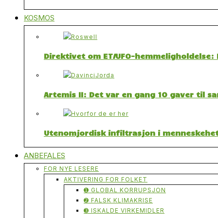
KOSMOS
Direktivet om ET/UFO-hemmeligholdelse: F
Artemis II: Det var en gang 10 gaver til 
Utenomjordisk infiltrasjon i menneskehet
ANBEFALES
FOR NYE LESERE
AKTIVERING FOR FOLKET
➊ GLOBAL KORRUPSJON
➋ FALSK KLIMAKRISE
➌ ISKALDE VIRKEMIDLER