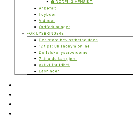
➍ DØDELIG HENSIKT
Anbefalt
I dybden
Videoer
Ordforklaringer
FOR LYSBRINGERE
Den store bevissthetsguiden
12 tips: Bli anonym online
De falske lysarbeiderne
7 ting du kan gjøre
Aktivt for frihet
Løsninger