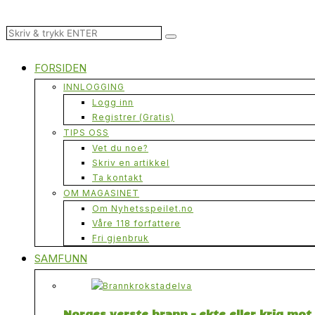
FORSIDEN
INNLOGGING
Logg inn
Registrer (Gratis)
TIPS OSS
Vet du noe?
Skriv en artikkel
Ta kontakt
OM MAGASINET
Om Nyhetsspeilet.no
Våre 118 forfattere
Fri gjenbruk
SAMFUNN
Norges verste brann – ekte eller krig mo