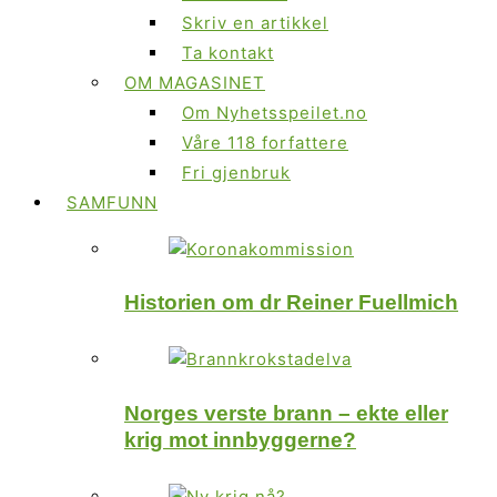
Skriv en artikkel
Ta kontakt
OM MAGASINET
Om Nyhetsspeilet.no
Våre 118 forfattere
Fri gjenbruk
SAMFUNN
Historien om dr Reiner Fuellmich
Norges verste brann – ekte eller
krig mot innbyggerne?