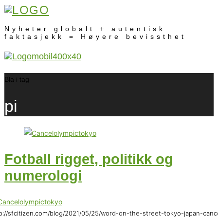
Nyheter globalt + autentisk
faktasjekk = Høyere bevissthet
Bla i tag
pi
Fotball rigget, politikk og
numerologi
p://sfcitizen.com/blog/2021/05/25/word-on-the-street-tokyo-japan-canc