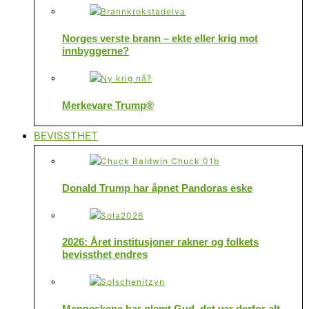
Norges verste brann – ekte eller krig mot
innbyggerne?
Merkevare Trump®
BEVISSTHET
Donald Trump har åpnet Pandoras eske
2026: Året institusjoner rakner og folkets
bevissthet endres
Menneskene har glemt Gud, det var derfor alt