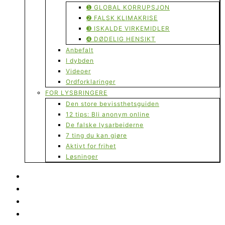
➊ GLOBAL KORRUPSJON
➋ FALSK KLIMAKRISE
➌ ISKALDE VIRKEMIDLER
➍ DØDELIG HENSIKT
Anbefalt
I dybden
Videoer
Ordforklaringer
FOR LYSBRINGERE
Den store bevissthetsguiden
12 tips: Bli anonym online
De falske lysarbeiderne
7 ting du kan gjøre
Aktivt for frihet
Løsninger