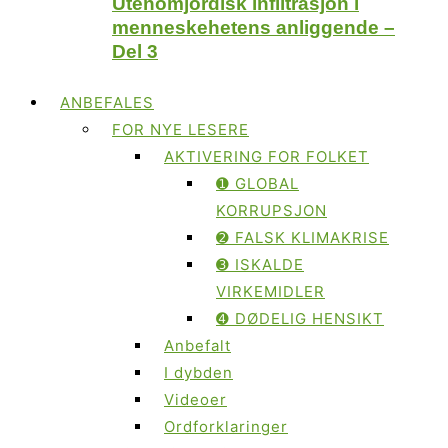
Utenomjordisk infiltrasjon i
menneskehetens anliggende –
Del 3
ANBEFALES
FOR NYE LESERE
AKTIVERING FOR FOLKET
➊ GLOBAL
KORRUPSJON
➋ FALSK KLIMAKRISE
➌ ISKALDE
VIRKEMIDLER
➍ DØDELIG HENSIKT
Anbefalt
I dybden
Videoer
Ordforklaringer