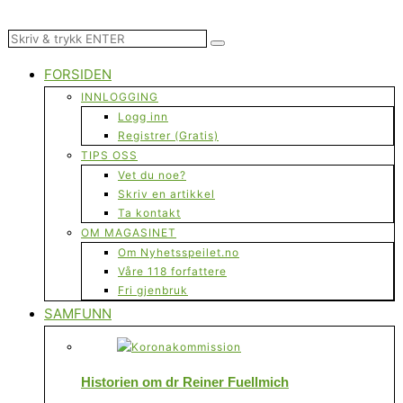
FORSIDEN
INNLOGGING
Logg inn
Registrer (Gratis)
TIPS OSS
Vet du noe?
Skriv en artikkel
Ta kontakt
OM MAGASINET
Om Nyhetsspeilet.no
Våre 118 forfattere
Fri gjenbruk
SAMFUNN
Historien om dr Reiner Fuellmich