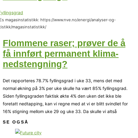
s magasinstatistikk: https://www.nve.no/energi/analyser-og-
tistikk/magasinstatistikk/
Flommene raser; prøver de å
få innført permanent klima-
nedstengning?
Det rapporteres 78.7% fyllingsgrad i uke 33, mens det med
normal økning på 3% per uke skulle ha vært 85% fyllingsgrad.
Siden fyllingsgraden faktisk økte 4% den uken det ikke ble
foretatt nedtapping, kan vi regne med at vi er blitt svindlet for
16% stigning mellom uke 29 og uke 33. Da skulle vi altså
SE OGSÅ