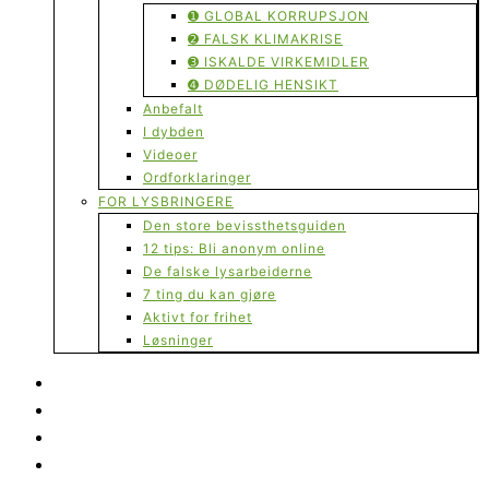
➊ GLOBAL KORRUPSJON
➋ FALSK KLIMAKRISE
➌ ISKALDE VIRKEMIDLER
➍ DØDELIG HENSIKT
Anbefalt
I dybden
Videoer
Ordforklaringer
FOR LYSBRINGERE
Den store bevissthetsguiden
12 tips: Bli anonym online
De falske lysarbeiderne
7 ting du kan gjøre
Aktivt for frihet
Løsninger