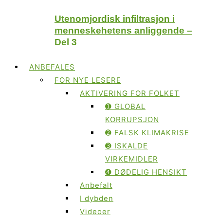
Utenomjordisk infiltrasjon i
menneskehetens anliggende –
Del 3
ANBEFALES
FOR NYE LESERE
AKTIVERING FOR FOLKET
➊ GLOBAL
KORRUPSJON
➋ FALSK KLIMAKRISE
➌ ISKALDE
VIRKEMIDLER
➍ DØDELIG HENSIKT
Anbefalt
I dybden
Videoer