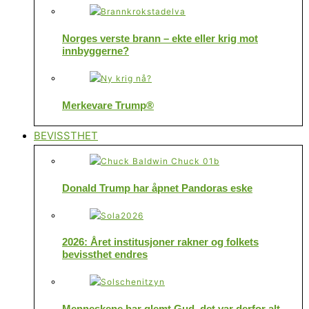
Norges verste brann – ekte eller krig mot
innbyggerne?
Merkevare Trump®
BEVISSTHET
Donald Trump har åpnet Pandoras eske
2026: Året institusjoner rakner og folkets
bevissthet endres
Menneskene har glemt Gud, det var derfor alt