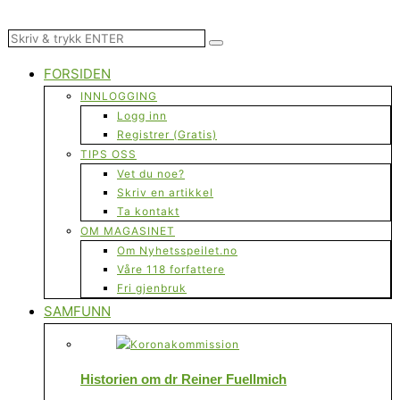
FORSIDEN
INNLOGGING
Logg inn
Registrer (Gratis)
TIPS OSS
Vet du noe?
Skriv en artikkel
Ta kontakt
OM MAGASINET
Om Nyhetsspeilet.no
Våre 118 forfattere
Fri gjenbruk
SAMFUNN
Historien om dr Reiner Fuellmich