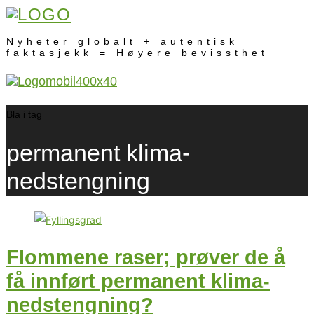
Nyheter globalt + autentisk
faktasjekk = Høyere bevissthet
Bla i tag
permanent klima-
nedstengning
Flommene raser; prøver de å
få innført permanent klima-
nedstengning?