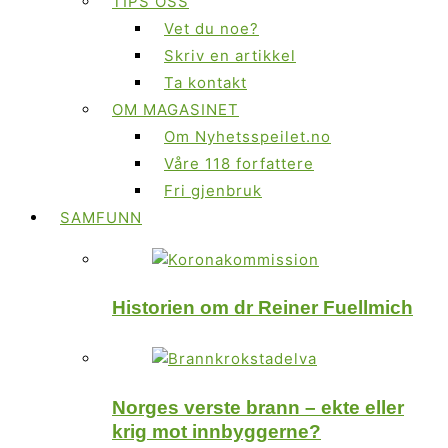
TIPS OSS
Vet du noe?
Skriv en artikkel
Ta kontakt
OM MAGASINET
Om Nyhetsspeilet.no
Våre 118 forfattere
Fri gjenbruk
SAMFUNN
Historien om dr Reiner Fuellmich
Norges verste brann – ekte eller
krig mot innbyggerne?