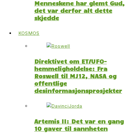
Menneskene har glemt Gud,
det var derfor alt dette
skjedde
KOSMOS
Direktivet om ET/UFO-
hemmeligholdelse: Fra
Roswell til MJ12, NASA og
offentlige
desinformasjonsprosjekter
Artemis II: Det var en gang
10 gaver til sannheten