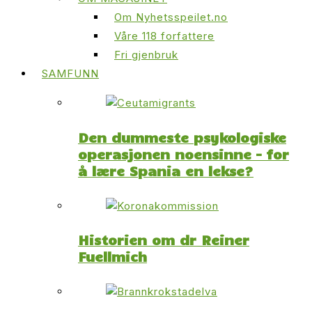
Om Nyhetsspeilet.no
Våre 118 forfattere
Fri gjenbruk
SAMFUNN
Den dummeste psykologiske
operasjonen noensinne – for
å lære Spania en lekse?
Historien om dr Reiner
Fuellmich