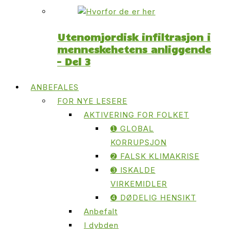
Utenomjordisk infiltrasjon i
menneskehetens anliggende
– Del 3
ANBEFALES
FOR NYE LESERE
AKTIVERING FOR FOLKET
➊ GLOBAL
KORRUPSJON
➋ FALSK KLIMAKRISE
➌ ISKALDE
VIRKEMIDLER
➍ DØDELIG HENSIKT
Anbefalt
I dybden