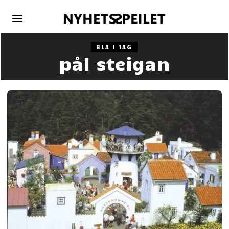
BLA I TAG
pål steigan