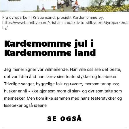
Fra dyreparken i Kristiansand, prosjekt Kardemomme by,
https://www.barnibyen.no/kristiansand/aktivitetstilbydere/dyrepark
by/
Kardemomme jul i
Kardemomme land
Jeg mener Egner var velmenende. Han ville oss alle det beste,
det var i den ånd han skrev sine teaterstykker og lesebøker.
Trivelige sanger, hyggelige folk og røvere, morsom tannpuss;
husker ennå «ikke gjør som mora di sier» og dyr som talte som
mennesker. Men kom ikke sammen med hans teaterstykker og
lesebøker også idéene
SE OGSÅ