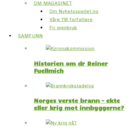
OM MAGASINET
Om Nyhetsspeilet.no
Våre 118 forfattere
Fri gjenbruk
SAMFUNN
Historien om dr Reiner
Fuellmich
Norges verste brann – ekte
eller krig mot innbyggerne?