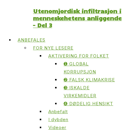
Utenomjordisk infiltrasjon i
menneskehetens anliggende
– Del 3
ANBEFALES
FOR NYE LESERE
AKTIVERING FOR FOLKET
➊ GLOBAL
KORRUPSJON
➋ FALSK KLIMAKRISE
➌ ISKALDE
VIRKEMIDLER
➍ DØDELIG HENSIKT
Anbefalt
I dybden
Videoer