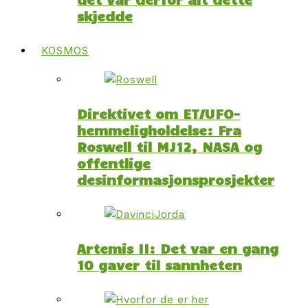
skjedde
KOSMOS
Direktivet om ET/UFO-
hemmeligholdelse: Fra
Roswell til MJ12, NASA og
offentlige
desinformasjonsprosjekter
Artemis II: Det var en gang
10 gaver til sannheten