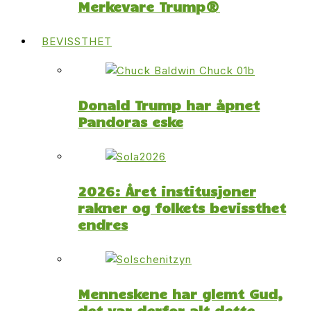
Merkevare Trump®
BEVISSTHET
Donald Trump har åpnet
Pandoras eske
2026: Året institusjoner
rakner og folkets bevissthet
endres
Menneskene har glemt Gud,
det var derfor alt dette