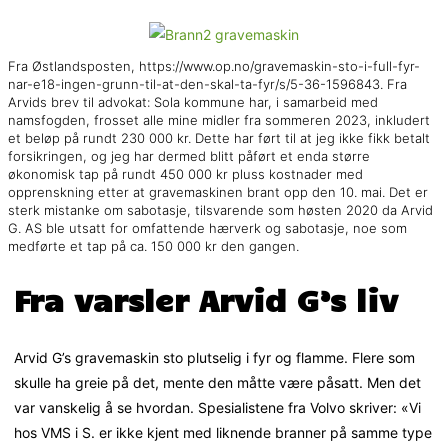
Fra Østlandsposten, https://www.op.no/gravemaskin-sto-i-full-fyr-
nar-e18-ingen-grunn-til-at-den-skal-ta-fyr/s/5-36-1596843. Fra
Arvids brev til advokat: Sola kommune har, i samarbeid med
namsfogden, frosset alle mine midler fra sommeren 2023, inkludert
et beløp på rundt 230 000 kr. Dette har ført til at jeg ikke fikk betalt
forsikringen, og jeg har dermed blitt påført et enda større
økonomisk tap på rundt 450 000 kr pluss kostnader med
opprenskning etter at gravemaskinen brant opp den 10. mai. Det er
sterk mistanke om sabotasje, tilsvarende som høsten 2020 da Arvid
G. AS ble utsatt for omfattende hærverk og sabotasje, noe som
medførte et tap på ca. 150 000 kr den gangen.
Fra varsler Arvid G’s liv
Arvid G’s gravemaskin sto plutselig i fyr og flamme. Flere som
skulle ha greie på det, mente den måtte være påsatt. Men det
var vanskelig å se hvordan. Spesialistene fra Volvo skriver: «Vi
hos VMS i S. er ikke kjent med liknende branner på samme type