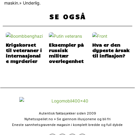
maskin.» Underlig.
SE OGSÅ
Krigskorset
Eksempler på
Hva er den
til veteraner i
russisk
dypeste årsak
internasjonal
militær
til inflasjon?
e myrderier
overlegenhet
Autentisk faktasjekker siden 2009
Nyhetsspeilet.no » Se gjennom illusjonene og bli fri
Eneste sannhetsgravende magasin i komplett bredde og full dybde