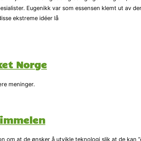
sialister. Eugenikk var som essensen klemt ut av dere
disse ekstreme idéer lå
ket Norge
lære meninger.
 himmelen
on om at de ønsker å utvikle teknologi slik at de kan 