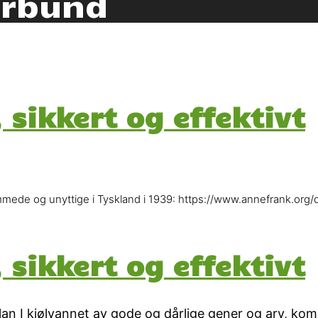
orbund
 sikkert og effektivt
hemmede og unyttige i Tyskland i 1939: https://www.annefrank.or
 sikkert og effektivt
lan I kjølvannet av gode og dårlige gener og arv, kom s