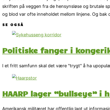
skriften på veggen fra de hensynsløse og brutale spe
og blod var ofte inneholdet mellom linjene. Og bak 
SE OGSÅ
Politiske fanger i kongeri
I et fritt samfunn skal det være "trygt" å ha upopu
HAARP lager “bullseye” i
Amerikansk militæret har offentlig lagt ut informasj