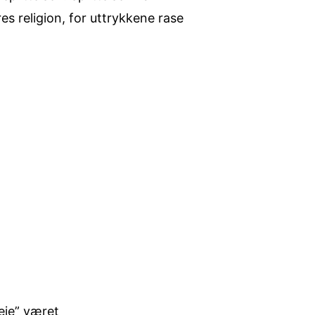
s religion, for uttrykkene rase
”eie” været