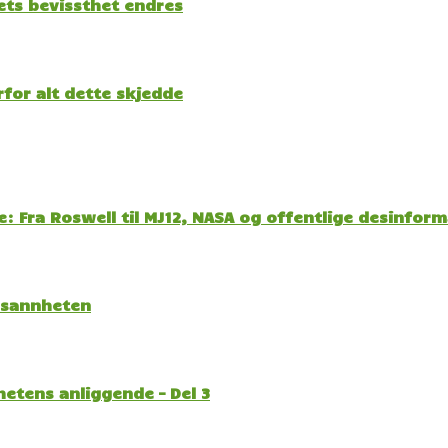
kets bevissthet endres
for alt dette skjedde
: Fra Roswell til MJ12, NASA og offentlige desinfor
l sannheten
etens anliggende – Del 3