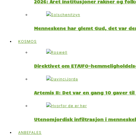
2026: Året institusjoner rakner og fol
Menneskene har glemt Gud, det var der
KOSMOS
Direktivet om ET/UFO-hemmeligholdelse
Artemis II: Det var en gang 10 gaver ti
Utenomjordisk infiltrasjon i menneskeh
ANBEFALES