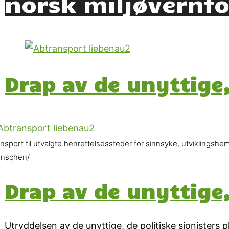
norsk miljøvernf
Drap av de unyttige,
ansport til utvalgte henrettelsessteder for sinnsyke, utviklings
nschen/
Drap av de unyttige,
Utryddelsen av de unyttige, de politiske sionisters p