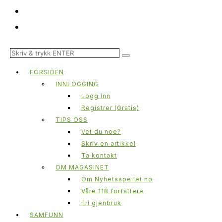
FORSIDEN
INNLOGGING
Logg inn
Registrer (Gratis)
TIPS OSS
Vet du noe?
Skriv en artikkel
Ta kontakt
OM MAGASINET
Om Nyhetsspeilet.no
Våre 118 forfattere
Fri gjenbruk
SAMFUNN