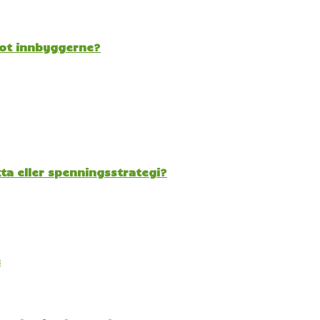
mot innbyggerne?
kta eller spenningsstrategi?
e