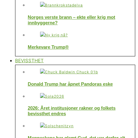
Norges verste brann – ekte eller krig mot
innbyggerne?
Merkevare Trump®
BEVISSTHET
Donald Trump har åpnet Pandoras eske
2026: Året institusjoner rakner og folkets
bevissthet endres
Menneskene har glemt Gud, det var derfor alt