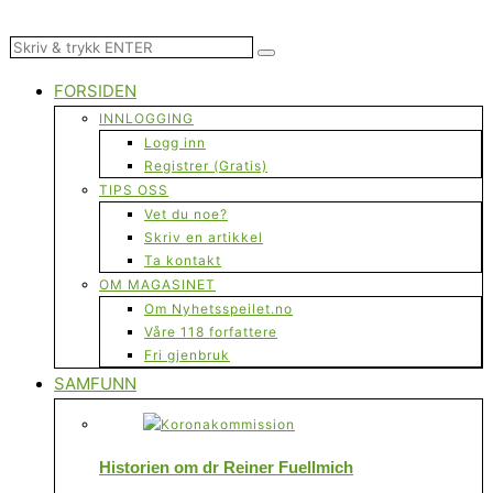
FORSIDEN
INNLOGGING
Logg inn
Registrer (Gratis)
TIPS OSS
Vet du noe?
Skriv en artikkel
Ta kontakt
OM MAGASINET
Om Nyhetsspeilet.no
Våre 118 forfattere
Fri gjenbruk
SAMFUNN
Historien om dr Reiner Fuellmich