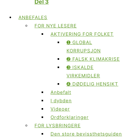
Del 3
ANBEFALES
FOR NYE LESERE
AKTIVERING FOR FOLKET
➊ GLOBAL
KORRUPSJON
➋ FALSK KLIMAKRISE
➌ ISKALDE
VIRKEMIDLER
➍ DØDELIG HENSIKT
Anbefalt
I dybden
Videoer
Ordforklaringer
FOR LYSBRINGERE
Den store bevissthetsguiden