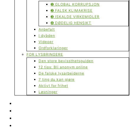
➊ GLOBAL KORRUPSJON
➋ FALSK KLIMAKRISE
➌ ISKALDE VIRKEMIDLER
➍ DØDELIG HENSIKT
Anbefalt
I dybden
Videoer
Ordforklaringer
FOR LYSBRINGERE
Den store bevissthetsguiden
12 tips: Bli anonym online
De falske lysarbeiderne
7 ting du kan gjøre
Aktivt for frihet
Løsninger