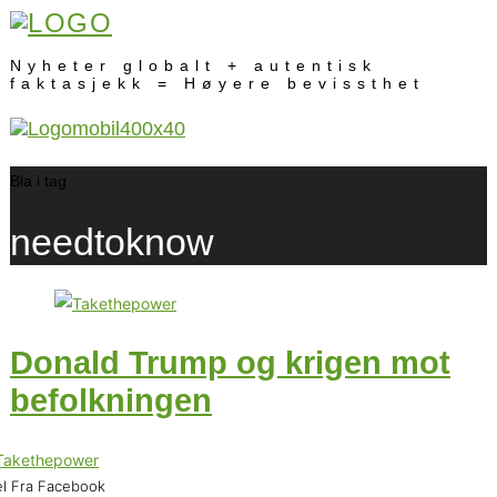
Nyheter globalt + autentisk
faktasjekk = Høyere bevissthet
Bla i tag
needtoknow
Donald Trump og krigen mot
befolkningen
l Fra Facebook