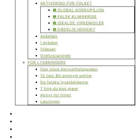
AKTIVERING FOR FOLKET
➊ GLOBAL KORRUPSJON
➋ FALSK KLIMAKRISE
➌ ISKALDE VIRKEMIDLER
➍ DØDELIG HENSIKT
Anbefalt
I dybden
Videoer
Ordforklaringer
FOR LYSBRINGERE
Den store bevissthetsguiden
12 tips: Bli anonym online
De falske lysarbeiderne
7 ting du kan gjøre
Aktivt for frihet
Løsninger