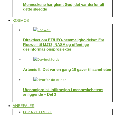
Menneskene har glemt Gud, det var derfor alt
dette skjedde
KOSMOS
Direktivet om ET/UFO-hemmeligholdelse: Fra
Roswell til MJ12, NASA og offentlige
desinformasjonsprosjekter
Artemis II: Det var en gang 10 gaver til sannheten
Utenomjordisk infiltrasjon i menneskehetens
anliggende – Del 3
ANBEFALES
FOR NYE LESERE