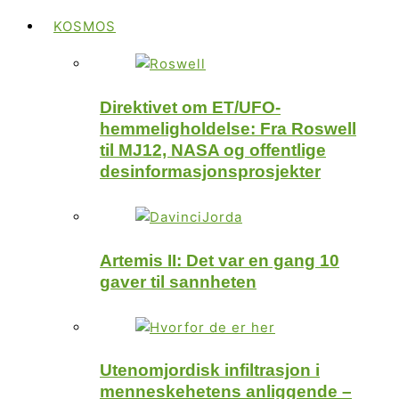
KOSMOS
Direktivet om ET/UFO-
hemmeligholdelse: Fra Roswell
til MJ12, NASA og offentlige
desinformasjonsprosjekter
Artemis II: Det var en gang 10
gaver til sannheten
Utenomjordisk infiltrasjon i
menneskehetens anliggende –