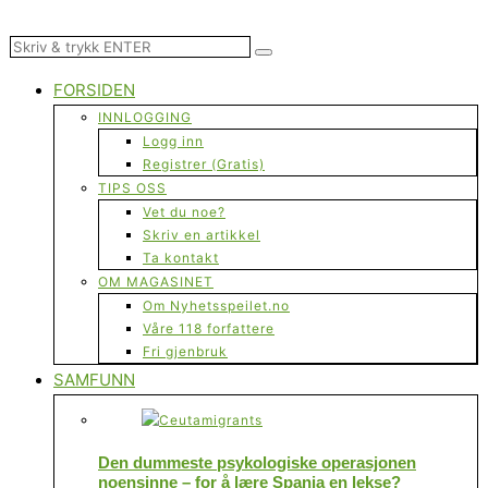
FORSIDEN
INNLOGGING
Logg inn
Registrer (Gratis)
TIPS OSS
Vet du noe?
Skriv en artikkel
Ta kontakt
OM MAGASINET
Om Nyhetsspeilet.no
Våre 118 forfattere
Fri gjenbruk
SAMFUNN
Den dummeste psykologiske operasjonen
noensinne – for å lære Spania en lekse?