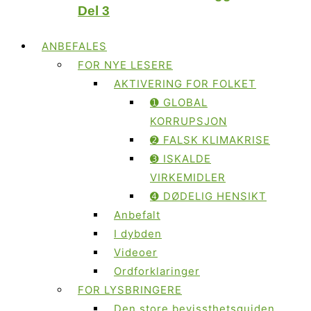
Del 3
ANBEFALES
FOR NYE LESERE
AKTIVERING FOR FOLKET
➊ GLOBAL
KORRUPSJON
➋ FALSK KLIMAKRISE
➌ ISKALDE
VIRKEMIDLER
➍ DØDELIG HENSIKT
Anbefalt
I dybden
Videoer
Ordforklaringer
FOR LYSBRINGERE
Den store bevissthetsguiden