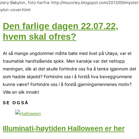
tery Babylon, foto herfra: http://mscorley.blogspot.com/2013/09/myster
ylon-cover.html
Den farlige dagen 22.07.22,
hvem skal ofres?
At så mange ungdommer måtte bøte med livet på Utøya, var et
traumatisk hardtslående sjokk. Men kanskje var det nettopp
meningen, slik at det skulle forhindre oss fra å tenke igjennom det
som hadde skjedd? Forhindre oss i å forstå hva beveggrunnene
kunne være? Forhindre oss i å forstå gjerningsmennenes motiv?
Ville en slik innsikt
SE OGSÅ
Illuminati-høytiden Halloween er her