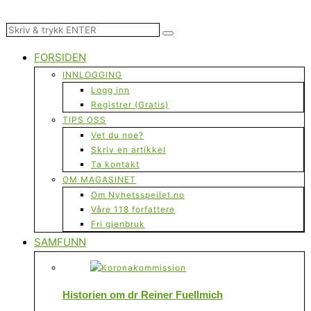
FORSIDEN
INNLOGGING
Logg inn
Registrer (Gratis)
TIPS OSS
Vet du noe?
Skriv en artikkel
Ta kontakt
OM MAGASINET
Om Nyhetsspeilet.no
Våre 118 forfattere
Fri gjenbruk
SAMFUNN
Historien om dr Reiner Fuellmich