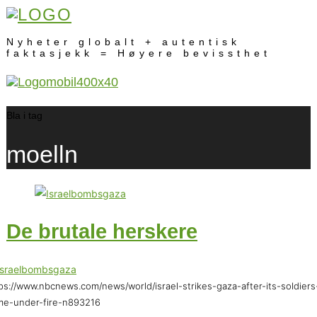
Nyheter globalt + autentisk
faktasjekk = Høyere bevissthet
Bla i tag
moelln
De brutale herskere
ps://www.nbcnews.com/news/world/israel-strikes-gaza-after-its-soldiers
me-under-fire-n893216