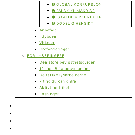
➊ GLOBAL KORRUPSJON
➋ FALSK KLIMAKRISE
➌ ISKALDE VIRKEMIDLER
➍ DØDELIG HENSIKT
Anbefalt
I dybden
Videoer
Ordforklaringer
FOR LYSBRINGERE
Den store bevissthetsguiden
12 tips: Bli anonym online
De falske lysarbeiderne
7 ting du kan gjøre
Aktivt for frihet
Løsninger