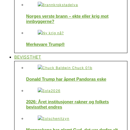
Norges verste brann – ekte eller krig mot
innbyggerne?
Merkevare Trump®
BEVISSTHET
Donald Trump har åpnet Pandoras eske
2026: Året institusjoner rakner og folkets
bevissthet endres
Menneskene har glemt Gud, det var derfor alt