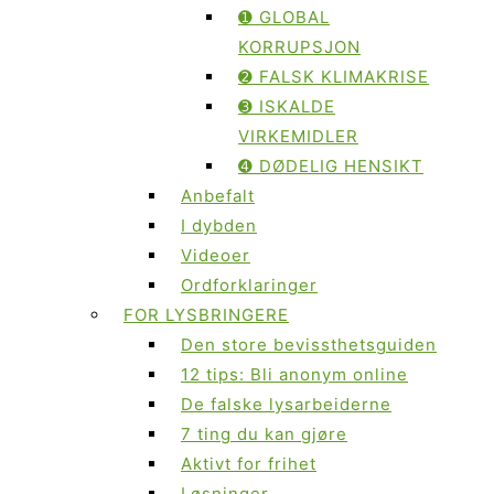
➊ GLOBAL
KORRUPSJON
➋ FALSK KLIMAKRISE
➌ ISKALDE
VIRKEMIDLER
➍ DØDELIG HENSIKT
Anbefalt
I dybden
Videoer
Ordforklaringer
FOR LYSBRINGERE
Den store bevissthetsguiden
12 tips: Bli anonym online
De falske lysarbeiderne
7 ting du kan gjøre
Aktivt for frihet
Løsninger