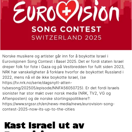
Norske musikere og artister går inn for å boykotte Israel i
Eurovisjonen Song Contest i Basel 2025. Det er fordi staten Israel
dreper folk for fote i Gaza og på Vestbredden for fullt siden 2023,
NRK har vanskeligheter å forklare hvorfor de boykottet Russland i
2022, mens nå vil de ikke boykotte Israel, (se
https://tv.nrk.no/serie/dagsnytt-atten-
tv/sesong/202505/episode/NNFA56050725). Er det fordi Israels
sionister har stor makt over norsk media (NRK, TV2, VG og
Aftenposten) og de norske stortingspolitikere?:
https://www.srgssr.ch/en/news-media/news/eurovision-song-
contest-2025-now-its-up-to-the-cities
Kast Israel ut av