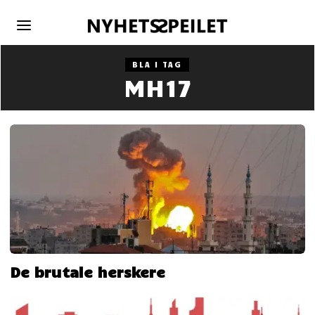
BLA I TAG
MH17
De brutale herskere