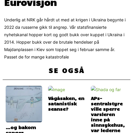
Eurovisjon
Underlig at NRK går hårdt ut med at krigen i Ukraina begynte i
2022 da russerne gikk til angrep. Vår statsfinansierte
nyhetskanal hopper kort og godt bukk over kuppet i Ukraina i
2014. Hopper bukk over de brutale hendelser på
Majdanplassen i Kiev som toppet seg i februar samme år.
Passet de for mange katastrofale
SE OGSÅ
Vågåsaken, en
APs-
satanistisk
sentralstyre
seanse?
ville sperre
varsleren
inne på
sinnsykehus,
…og bakom
var lederne
synger