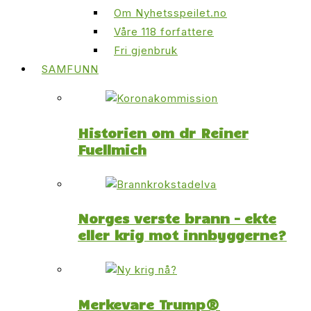
Om Nyhetsspeilet.no
Våre 118 forfattere
Fri gjenbruk
SAMFUNN
Historien om dr Reiner
Fuellmich
Norges verste brann – ekte
eller krig mot innbyggerne?
Merkevare Trump®