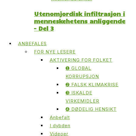
Utenomjordisk infiltrasjon i
menneskehetens anliggende
– Del 3
ANBEFALES
FOR NYE LESERE
AKTIVERING FOR FOLKET
➊ GLOBAL
KORRUPSJON
➋ FALSK KLIMAKRISE
➌ ISKALDE
VIRKEMIDLER
➍ DØDELIG HENSIKT
Anbefalt
I dybden
Videoer