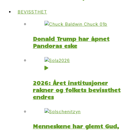
BEVISSTHET
Donald Trump har åpnet
Pandoras eske
2026: Året institusjoner
rakner og folkets bevissthet
endres
Menneskene har glemt Gud,