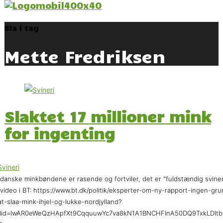
Bla i tag
Mette Fredriksen
Slaktet 17 millioner mink
for ingenting
danske minkbøndene er rasende og fortviler, det er "fuldstændig sviner
 video i BT: https://www.bt.dk/politik/eksperter-om-ny-rapport-ingen-gr
-at-slaa-mink-ihjel-og-lukke-nordjylland?
clid=IwAR0eWeQzHApfXt9CqquuwYc7va8kN1A1BNCHFInA50DQ9TxkLDItb