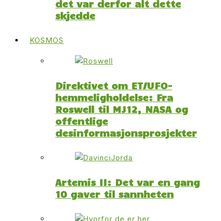
det var derfor alt dette
skjedde
KOSMOS
Direktivet om ET/UFO-
hemmeligholdelse: Fra
Roswell til MJ12, NASA og
offentlige
desinformasjonsprosjekter
Artemis II: Det var en gang
10 gaver til sannheten