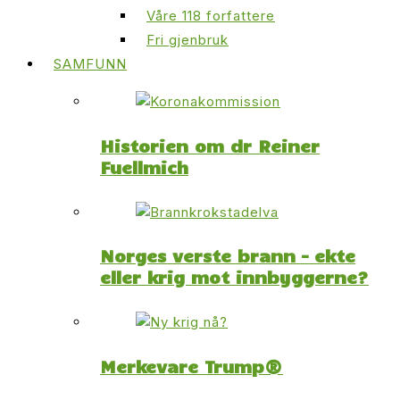
Våre 118 forfattere
Fri gjenbruk
SAMFUNN
Historien om dr Reiner
Fuellmich
Norges verste brann – ekte
eller krig mot innbyggerne?
Merkevare Trump®