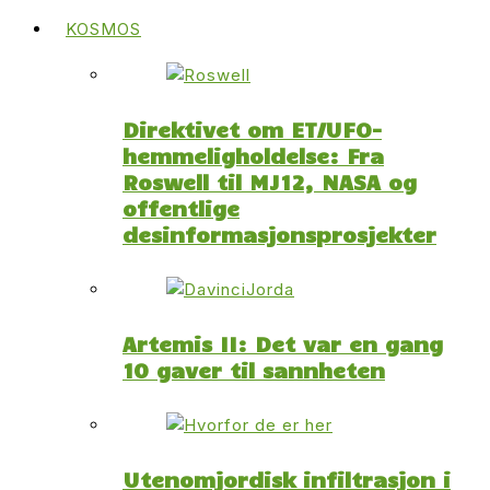
KOSMOS
Direktivet om ET/UFO-
hemmeligholdelse: Fra
Roswell til MJ12, NASA og
offentlige
desinformasjonsprosjekter
Artemis II: Det var en gang
10 gaver til sannheten
Utenomjordisk infiltrasjon i