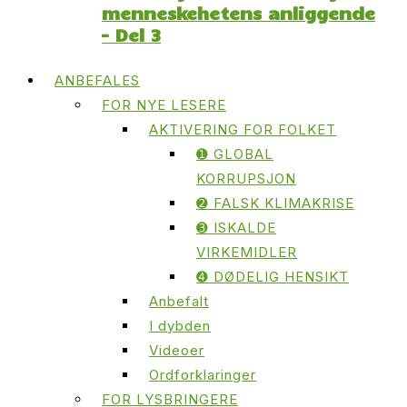
menneskehetens anliggende
– Del 3
ANBEFALES
FOR NYE LESERE
AKTIVERING FOR FOLKET
➊ GLOBAL
KORRUPSJON
➋ FALSK KLIMAKRISE
➌ ISKALDE
VIRKEMIDLER
➍ DØDELIG HENSIKT
Anbefalt
I dybden
Videoer
Ordforklaringer
FOR LYSBRINGERE