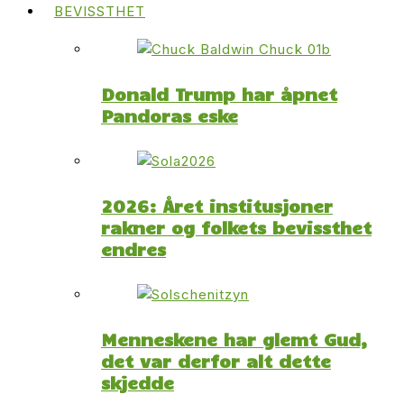
BEVISSTHET
Donald Trump har åpnet
Pandoras eske
2026: Året institusjoner
rakner og folkets bevissthet
endres
Menneskene har glemt Gud,
det var derfor alt dette
skjedde