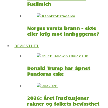
Fuellmich
Norges verste brann – ekte
eller krig mot innbyggerne?
BEVISSTHET
Donald Trump har åpnet
Pandoras eske
2026: Året institusjoner
rakner og folkets bevissthet