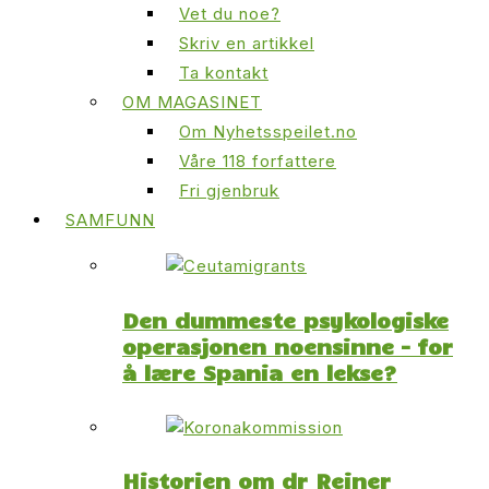
Vet du noe?
Skriv en artikkel
Ta kontakt
OM MAGASINET
Om Nyhetsspeilet.no
Våre 118 forfattere
Fri gjenbruk
SAMFUNN
Den dummeste psykologiske
operasjonen noensinne – for
å lære Spania en lekse?
Historien om dr Reiner