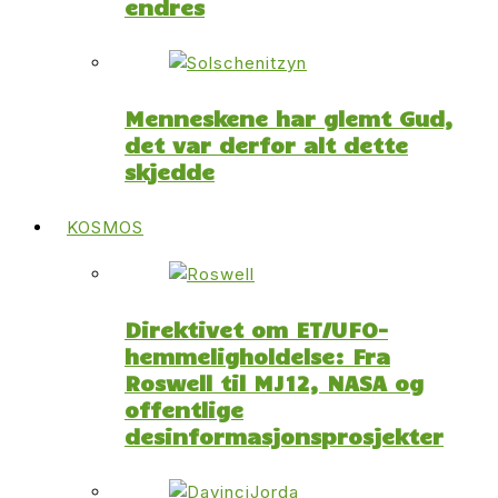
endres
Menneskene har glemt Gud,
det var derfor alt dette
skjedde
KOSMOS
Direktivet om ET/UFO-
hemmeligholdelse: Fra
Roswell til MJ12, NASA og
offentlige
desinformasjonsprosjekter