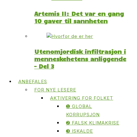
Artemis II: Det var en gang
10 gaver til sannheten
Utenomjordisk infiltrasjon i
menneskehetens anliggende
– Del 3
ANBEFALES
FOR NYE LESERE
AKTIVERING FOR FOLKET
➊ GLOBAL
KORRUPSJON
➋ FALSK KLIMAKRISE
➌ ISKALDE