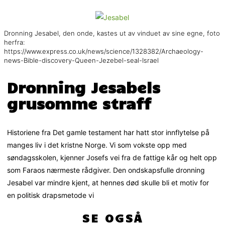
Dronning Jesabel, den onde, kastes ut av vinduet av sine egne, foto
herfra:
https://www.express.co.uk/news/science/1328382/Archaeology-
news-Bible-discovery-Queen-Jezebel-seal-Israel
Dronning Jesabels
grusomme straff
Historiene fra Det gamle testament har hatt stor innflytelse på
manges liv i det kristne Norge. Vi som vokste opp med
søndagsskolen, kjenner Josefs vei fra de fattige kår og helt opp
som Faraos nærmeste rådgiver. Den ondskapsfulle dronning
Jesabel var mindre kjent, at hennes død skulle bli et motiv for
en politisk drapsmetode vi
SE OGSÅ