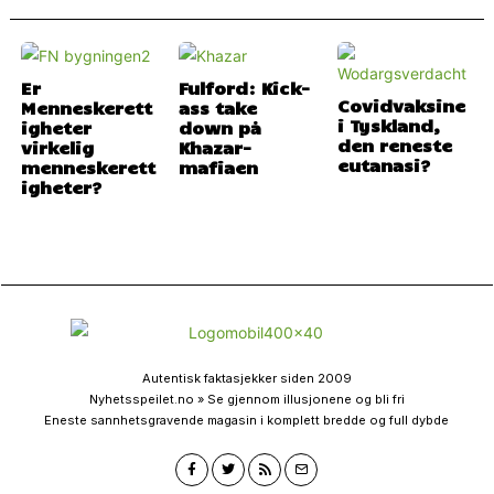
Er
Fulford: Kick-
Covidvaksine
Menneskerett
ass take
i Tyskland,
igheter
down på
den reneste
virkelig
Khazar-
eutanasi?
menneskerett
mafiaen
igheter?
Autentisk faktasjekker siden 2009
Nyhetsspeilet.no » Se gjennom illusjonene og bli fri
Eneste sannhetsgravende magasin i komplett bredde og full dybde