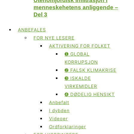
Utenomjordisk infiltrasjon i
menneskehetens anliggende –
Del 3
ANBEFALES
FOR NYE LESERE
AKTIVERING FOR FOLKET
➊ GLOBAL
KORRUPSJON
➋ FALSK KLIMAKRISE
➌ ISKALDE
VIRKEMIDLER
➍ DØDELIG HENSIKT
Anbefalt
I dybden
Videoer
Ordforklaringer