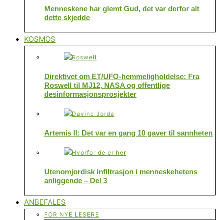
Menneskene har glemt Gud, det var derfor alt
dette skjedde
KOSMOS
Direktivet om ET/UFO-hemmeligholdelse: Fra
Roswell til MJ12, NASA og offentlige
desinformasjonsprosjekter
Artemis II: Det var en gang 10 gaver til sannheten
Utenomjordisk infiltrasjon i menneskehetens
anliggende – Del 3
ANBEFALES
FOR NYE LESERE