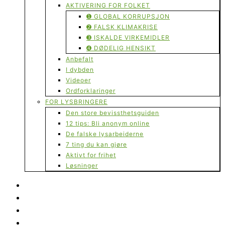
AKTIVERING FOR FOLKET
➊ GLOBAL KORRUPSJON
➋ FALSK KLIMAKRISE
➌ ISKALDE VIRKEMIDLER
➍ DØDELIG HENSIKT
Anbefalt
I dybden
Videoer
Ordforklaringer
FOR LYSBRINGERE
Den store bevissthetsguiden
12 tips: Bli anonym online
De falske lysarbeiderne
7 ting du kan gjøre
Aktivt for frihet
Løsninger