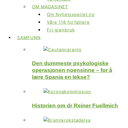
OM MAGASINET
Om Nyhetsspeilet.no
Våre 118 forfattere
Fri gjenbruk
SAMFUNN
Den dummeste psykologiske
operasjonen noensinne – for å
lære Spania en lekse?
Historien om dr Reiner Fuellmich