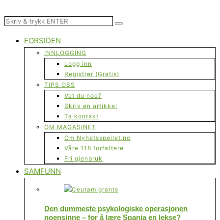
FORSIDEN
INNLOGGING
Logg inn
Registrer (Gratis)
TIPS OSS
Vet du noe?
Skriv en artikkel
Ta kontakt
OM MAGASINET
Om Nyhetsspeilet.no
Våre 118 forfattere
Fri gjenbruk
SAMFUNN
Den dummeste psykologiske operasjonen
noensinne – for å lære Spania en lekse?