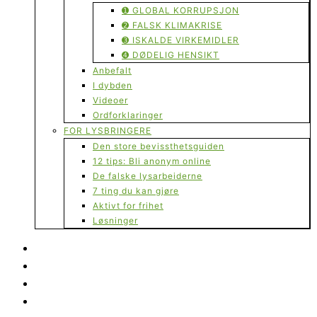
➊ GLOBAL KORRUPSJON
➋ FALSK KLIMAKRISE
➌ ISKALDE VIRKEMIDLER
➍ DØDELIG HENSIKT
Anbefalt
I dybden
Videoer
Ordforklaringer
FOR LYSBRINGERE
Den store bevissthetsguiden
12 tips: Bli anonym online
De falske lysarbeiderne
7 ting du kan gjøre
Aktivt for frihet
Løsninger