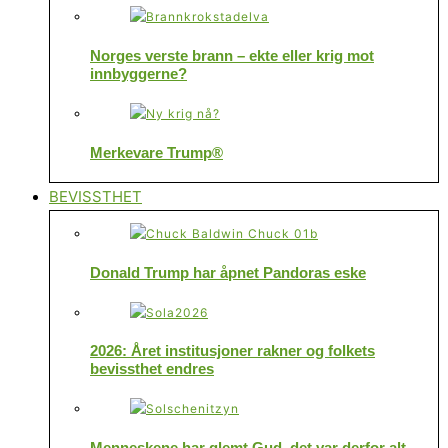
Norges verste brann – ekte eller krig mot
innbyggerne?
Merkevare Trump®
BEVISSTHET
Donald Trump har åpnet Pandoras eske
2026: Året institusjoner rakner og folkets
bevissthet endres
Menneskene har glemt Gud, det var derfor alt