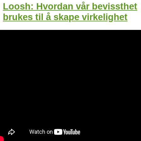
Loosh: Hvordan vår bevissthet
brukes til å skape virkelighet