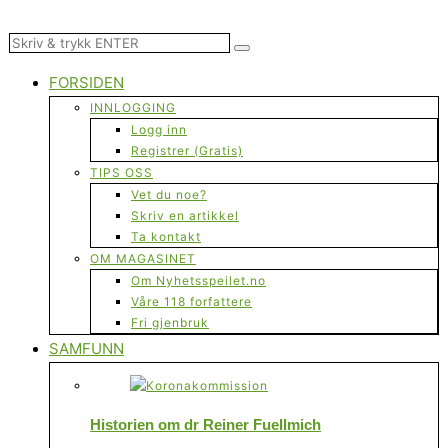
FORSIDEN
INNLOGGING
Logg inn
Registrer (Gratis)
TIPS OSS
Vet du noe?
Skriv en artikkel
Ta kontakt
OM MAGASINET
Om Nyhetsspeilet.no
Våre 118 forfattere
Fri gjenbruk
SAMFUNN
Historien om dr Reiner Fuellmich