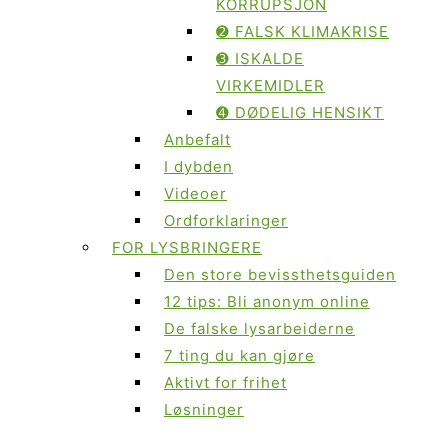
KORRUPSJON
➋ FALSK KLIMAKRISE
➌ ISKALDE
VIRKEMIDLER
➍ DØDELIG HENSIKT
Anbefalt
I dybden
Videoer
Ordforklaringer
FOR LYSBRINGERE
Den store bevissthetsguiden
12 tips: Bli anonym online
De falske lysarbeiderne
7 ting du kan gjøre
Aktivt for frihet
Løsninger