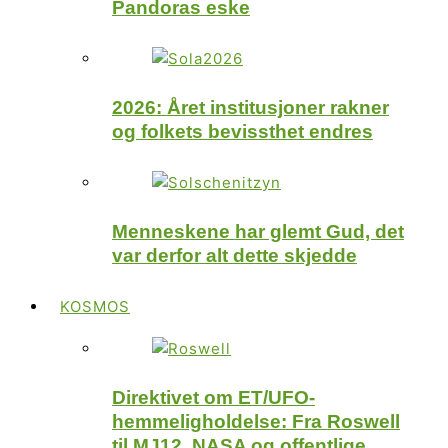
Pandoras eske
2026: Året institusjoner rakner
og folkets bevissthet endres
Menneskene har glemt Gud, det
var derfor alt dette skjedde
KOSMOS
Direktivet om ET/UFO-
hemmeligholdelse: Fra Roswell
til MJ12, NASA og offentlige