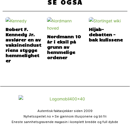
SE OGSÅ
Robert F.
Hijab-
Kennedy Jr.
debatten –
Nordmann 10
avslører en av
bak kulissene
år i eksil på
vaksineindust
grunn av
riens stygge
hemmelige
hemmelighet
ordener
er
Autentisk faktasjekker siden 2009
Nyhetsspeilet.no » Se gjennom illusjonene og bli fri
Eneste sannhetsgravende magasin i komplett bredde og full dybde