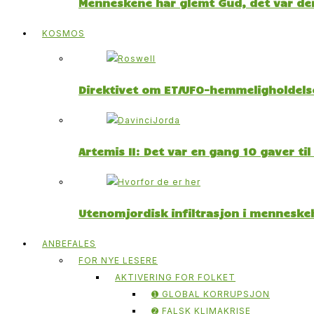
Menneskene har glemt Gud, det var der
KOSMOS
Direktivet om ET/UFO-hemmeligholdelse
Artemis II: Det var en gang 10 gaver ti
Utenomjordisk infiltrasjon i menneskeh
ANBEFALES
FOR NYE LESERE
AKTIVERING FOR FOLKET
➊ GLOBAL KORRUPSJON
➋ FALSK KLIMAKRISE