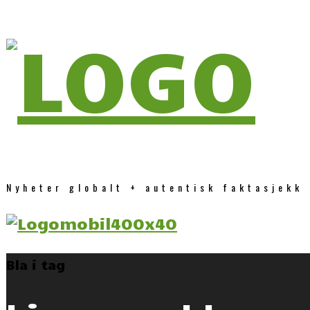
Nyheter globalt + autentisk faktasjekk
Bla i tag