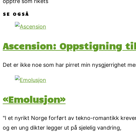
opptre som rikets
SE OGSÅ
Ascension: Oppstigning ti
Det er ikke noe som har pirret min nysgjerrighet me
«Emolusjon»
"I et nyrikt Norge forført av tekno-romantikk kreve
og en ung dikter legger ut på sjelelig vandring,