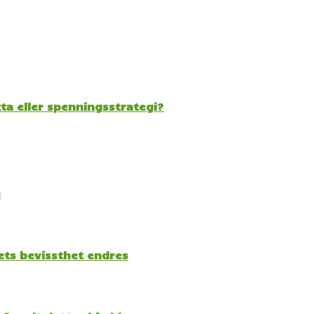
kta eller spenningsstrategi?
e
kets bevissthet endres