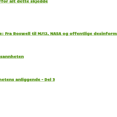
for alt dette skjedde
: Fra Roswell til MJ12, NASA og offentlige desinfor
l sannheten
etens anliggende – Del 3