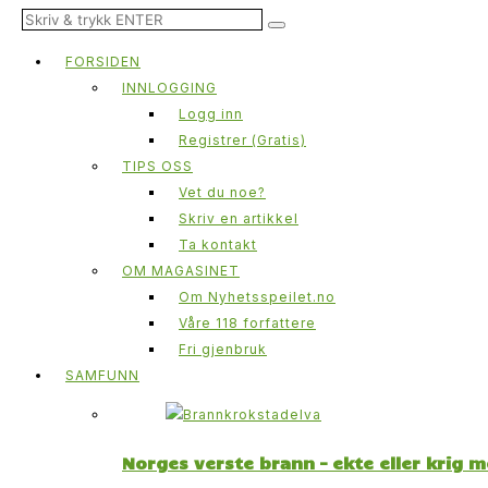
FORSIDEN
INNLOGGING
Logg inn
Registrer (Gratis)
TIPS OSS
Vet du noe?
Skriv en artikkel
Ta kontakt
OM MAGASINET
Om Nyhetsspeilet.no
Våre 118 forfattere
Fri gjenbruk
SAMFUNN
Norges verste brann – ekte eller krig 