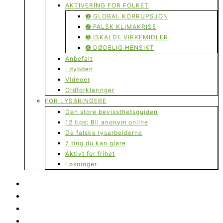
AKTIVERING FOR FOLKET
➊ GLOBAL KORRUPSJON
➋ FALSK KLIMAKRISE
➌ ISKALDE VIRKEMIDLER
➍ DØDELIG HENSIKT
Anbefalt
I dybden
Videoer
Ordforklaringer
FOR LYSBRINGERE
Den store bevissthetsguiden
12 tips: Bli anonym online
De falske lysarbeiderne
7 ting du kan gjøre
Aktivt for frihet
Løsninger