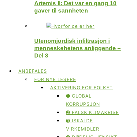
Artemis II: Det var en gang 10
gaver til sannheten
Utenomjordisk infiltrasjon i
menneskehetens anliggende –
Del 3
ANBEFALES
FOR NYE LESERE
AKTIVERING FOR FOLKET
➊ GLOBAL
KORRUPSJON
➋ FALSK KLIMAKRISE
➌ ISKALDE
VIRKEMIDLER