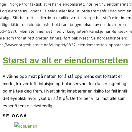
ge i Norge tror faktisk at vi har eiendomsrett, hør her: "Eiendomsrett ti
d og eierens mulighet til å selge eller leie ut jorda fremstår i dag som en
vfølge. Slik har det imidlertid ikke alltid vært. I Norge har vi få eller ingen
iftlige kilder om eiendomsforhold før i begynnelsen av middelalderen
50–1537)." Men stemmer det med virkeligheten? Kanskje har Rønbeck re
alle som tror at rettigheten finnes, ført bak lyset? Se norgeshistorien:
ps://www.norgeshistorie.no/vikingtid/0822-eiendomsretten-oppstar.html
Størst av alt er eiendomsretten
Å våkne opp midt på natten for å stå opp mens det fortsatt er
mørkt, krever teft, intuisjon og balanseevne, for du ser ingenting
og må føle deg frem. Hvert skritt innebærer en risiko for fall inntil
det øyeblikk hvor lyset bli slått på. Derfor bør vi ta imot alle som
evner å tenke selvstendig,
SE OGSÅ