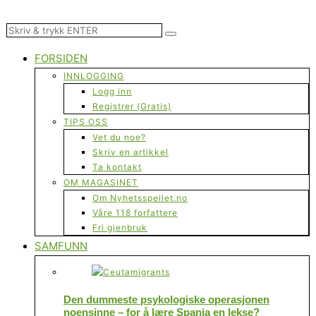
FORSIDEN
INNLOGGING
Logg inn
Registrer (Gratis)
TIPS OSS
Vet du noe?
Skriv en artikkel
Ta kontakt
OM MAGASINET
Om Nyhetsspeilet.no
Våre 118 forfattere
Fri gjenbruk
SAMFUNN
Den dummeste psykologiske operasjonen
noensinne – for å lære Spania en lekse?