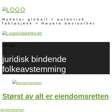
Nyheter globalt + autentisk
faktasjekk = Høyere bevissthet
Bla i tag
juridisk bindende
folkeavstemming
Størst av alt er eiendomsretten