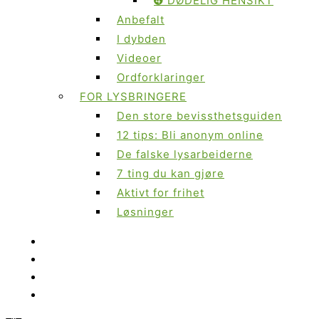
➍ DØDELIG HENSIKT
Anbefalt
I dybden
Videoer
Ordforklaringer
FOR LYSBRINGERE
Den store bevissthetsguiden
12 tips: Bli anonym online
De falske lysarbeiderne
7 ting du kan gjøre
Aktivt for frihet
Løsninger