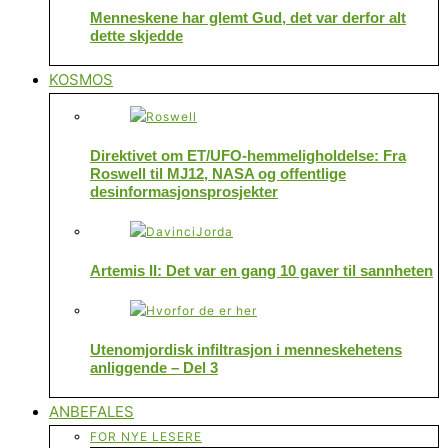
Menneskene har glemt Gud, det var derfor alt
dette skjedde
KOSMOS
Direktivet om ET/UFO-hemmeligholdelse: Fra
Roswell til MJ12, NASA og offentlige
desinformasjonsprosjekter
Artemis II: Det var en gang 10 gaver til sannheten
Utenomjordisk infiltrasjon i menneskehetens
anliggende – Del 3
ANBEFALES
FOR NYE LESERE