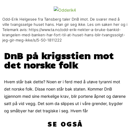
Odd-Erik Helgesee fra Tønsberg taler DnB imot. De svarer med å
ville tvangsselge huset hans. Han gir seg ikke. Les om saken her og i
Telemark avis: https://www.ta.no/odd-erik-nekter-a-bruke-bankid-
krangelen-med-banken-har-fort-til-at-huset-hans-blir-tvangssolgt-
jeg-gir-meg-ikke/s/5-50-1811222
DnB på krigsstien mot
det norske folk
Hvem står bak dette? Noen er i ferd med å utøve tyranni mot
det norske folk. Disse noen står bak staten. Kommer DnB
igjennom med sine merkelige krav, blir portene åpnet og dørene
satt på vid vegg. Det som da slippes ut i våre grender, bygder
og småbyer har det tragiske i seg. Hvem får
SE OGSÅ