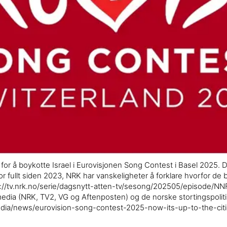
for å boykotte Israel i Eurovisjonen Song Contest i Basel 2025. De
or fullt siden 2023, NRK har vanskeligheter å forklare hvorfor de
tps://tv.nrk.no/serie/dagsnytt-atten-tv/sesong/202505/episode/NN
media (NRK, TV2, VG og Aftenposten) og de norske stortingspoliti
dia/news/eurovision-song-contest-2025-now-its-up-to-the-cit