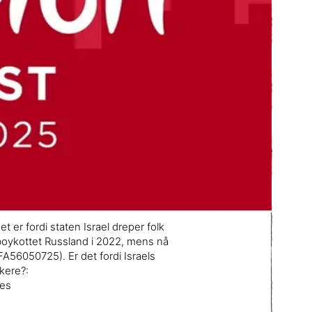
t er fordi staten Israel dreper folk
 boykottet Russland i 2022, mens nå
FA56050725). Er det fordi Israels
kere?:
ies