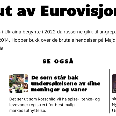
ut av Eurovisjo
 i Ukraina begynte i 2022 da russerne gikk til angrep
 2014. Hopper bukk over de brutale hendelser på Majd
le
SE OGSÅ
De som står bak
undersøkelsene av dine
meninger og vaner
si
Det ser ut som Rotschild vil ha spise-, tenke- og
Ny
levevaner registrert for best mulig
ta
markedsutnyttelse.