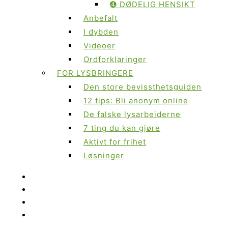
➍ DØDELIG HENSIKT
Anbefalt
I dybden
Videoer
Ordforklaringer
FOR LYSBRINGERE
Den store bevissthetsguiden
12 tips: Bli anonym online
De falske lysarbeiderne
7 ting du kan gjøre
Aktivt for frihet
Løsninger