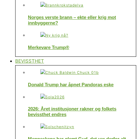
Norges verste brann – ekte eller krig mot
innbyggerne?
Merkevare Trump®
BEVISSTHET
Donald Trump har åpnet Pandoras eske
2026: Året institusjoner rakner og folkets
bevissthet endres
Menneskene har glemt Gud, det var derfor alt