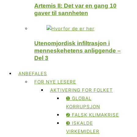
Artemis II: Det var en gang 10
gaver til sannheten
Utenomjordisk infiltrasjon i
menneskehetens anliggende –
Del 3
ANBEFALES
FOR NYE LESERE
AKTIVERING FOR FOLKET
➊ GLOBAL
KORRUPSJON
➋ FALSK KLIMAKRISE
➌ ISKALDE
VIRKEMIDLER