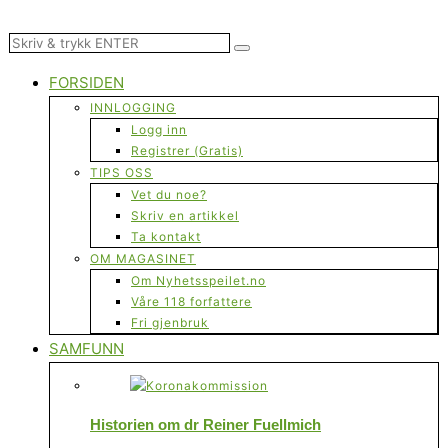
FORSIDEN
INNLOGGING
Logg inn
Registrer (Gratis)
TIPS OSS
Vet du noe?
Skriv en artikkel
Ta kontakt
OM MAGASINET
Om Nyhetsspeilet.no
Våre 118 forfattere
Fri gjenbruk
SAMFUNN
Historien om dr Reiner Fuellmich