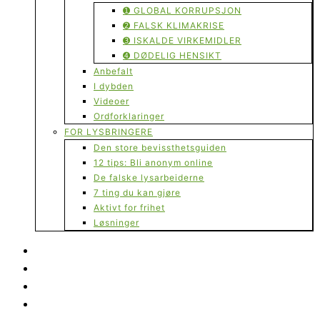
➊ GLOBAL KORRUPSJON
➋ FALSK KLIMAKRISE
➌ ISKALDE VIRKEMIDLER
➍ DØDELIG HENSIKT
Anbefalt
I dybden
Videoer
Ordforklaringer
FOR LYSBRINGERE
Den store bevissthetsguiden
12 tips: Bli anonym online
De falske lysarbeiderne
7 ting du kan gjøre
Aktivt for frihet
Løsninger