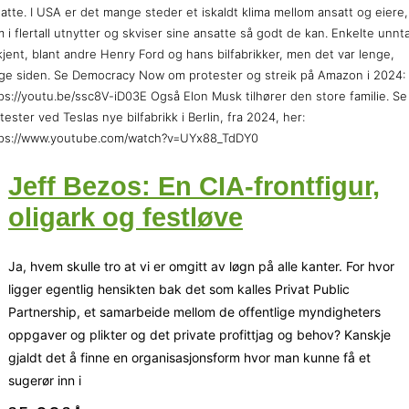
atte. I USA er det mange steder et iskaldt klima mellom ansatt og eiere,
 i flertall utnytter og skviser sine ansatte så godt de kan. Enkelte unnt
kjent, blant andre Henry Ford og hans bilfabrikker, men det var lenge,
ge siden. Se Democracy Now om protester og streik på Amazon i 2024:
ps://youtu.be/ssc8V-iD03E Også Elon Musk tilhører den store familie. Se
tester ved Teslas nye bilfabrikk i Berlin, fra 2024, her:
tps://www.youtube.com/watch?v=UYx88_TdDY0
Jeff Bezos: En CIA-frontfigur,
oligark og festløve
Ja, hvem skulle tro at vi er omgitt av løgn på alle kanter. For hvor
ligger egentlig hensikten bak det som kalles Privat Public
Partnership, et samarbeide mellom de offentlige myndigheters
oppgaver og plikter og det private profittjag og behov? Kanskje
gjaldt det å finne en organisasjonsform hvor man kunne få et
sugerør inn i