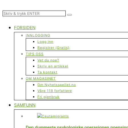
FORSIDEN
INNLOGGING
Logg inn
Registrer (Gratis)
TIPS OSS
Vet du noe?
Skriv en artikkel
Ta kontakt
OM MAGASINET
Om Nyhetsspeilet.no
Våre 118 forfattere
Fri gjenbruk
SAMFUNN
Den dummeste psykologiske operasjonen noensinne 