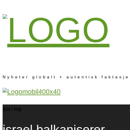
Nyheter globalt + autentisk faktasj
Bla i tag
israel balkaniserer