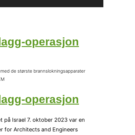
 flagg-operasjon
ut med de største brannslokningsapparater
2KM
 flagg-operasjon
et på Israel 7. oktober 2023 var en
der for Architects and Engineers