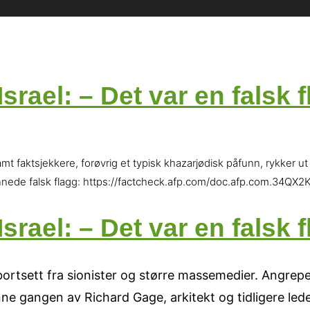
Israel: – Det var en falsk
amt faktsjekkere, forøvrig et typisk khazarjødisk påfunn, rykker 
unnede falsk flagg: https://factcheck.afp.com/doc.afp.com.34QX
Israel: – Det var en falsk
e bortsett fra sionister og større massemedier. Angrep
Denne gangen av Richard Gage, arkitekt og tidligere le