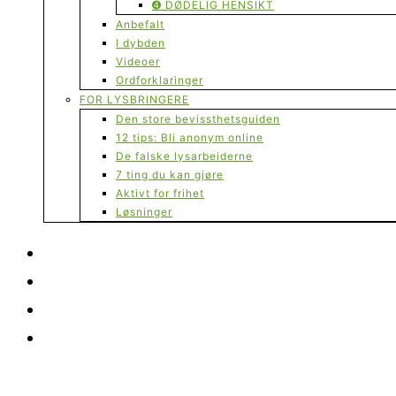
➍ DØDELIG HENSIKT
Anbefalt
I dybden
Videoer
Ordforklaringer
FOR LYSBRINGERE
Den store bevissthetsguiden
12 tips: Bli anonym online
De falske lysarbeiderne
7 ting du kan gjøre
Aktivt for frihet
Løsninger