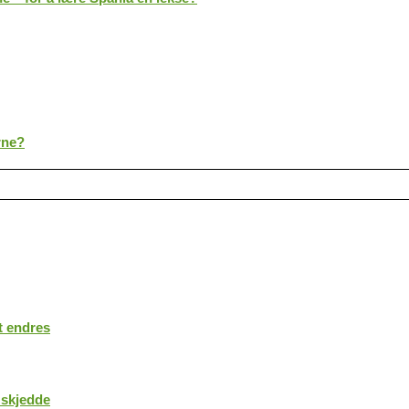
rne?
t endres
 skjedde