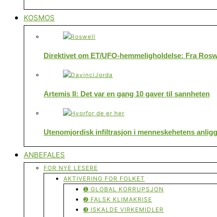
KOSMOS
Direktivet om ET/UFO-hemmeligholdelse: Fra Roswe
Artemis II: Det var en gang 10 gaver til sannheten
Utenomjordisk infiltrasjon i menneskehetens anlig
ANBEFALES
FOR NYE LESERE
AKTIVERING FOR FOLKET
➊ GLOBAL KORRUPSJON
➋ FALSK KLIMAKRISE
➌ ISKALDE VIRKEMIDLER