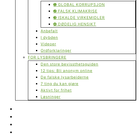
➊ GLOBAL KORRUPSJON
➋ FALSK KLIMAKRISE
➌ ISKALDE VIRKEMIDLER
➍ DØDELIG HENSIKT
Anbefalt
I dybden
Videoer
Ordforklaringer
FOR LYSBRINGERE
Den store bevissthetsguiden
12 tips: Bli anonym online
De falske lysarbeiderne
7 ting du kan gjøre
Aktivt for frihet
Løsninger