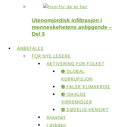
Utenomjordisk infiltrasjon i
menneskehetens anliggende –
Del 3
ANBEFALES
FOR NYE LESERE
AKTIVERING FOR FOLKET
➊ GLOBAL
KORRUPSJON
➋ FALSK KLIMAKRISE
➌ ISKALDE
VIRKEMIDLER
➍ DØDELIG HENSIKT
Anbefalt
I dybden