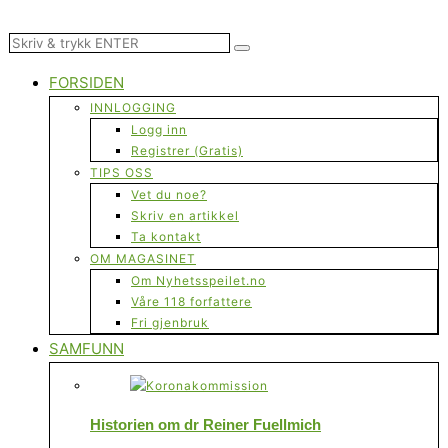
FORSIDEN
INNLOGGING
Logg inn
Registrer (Gratis)
TIPS OSS
Vet du noe?
Skriv en artikkel
Ta kontakt
OM MAGASINET
Om Nyhetsspeilet.no
Våre 118 forfattere
Fri gjenbruk
SAMFUNN
Historien om dr Reiner Fuellmich