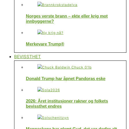
Norges verste brann – ekte eller krig mot
innbyggerne?
Merkevare Trump®
BEVISSTHET
Donald Trump har åpnet Pandoras eske
2026: Året institusjoner rakner og folkets
bevissthet endres
Menneskene har glemt Gud, det var derfor alt