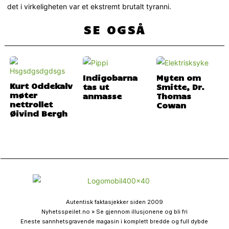
det i virkeligheten var et ekstremt brutalt tyranni.
SE OGSÅ
Indigobarna
Myten om
Kurt Oddekalv
tas ut
Smitte, Dr.
møter
anmasse
Thomas
nettrollet
Cowan
Øivind Bergh
Autentisk faktasjekker siden 2009
Nyhetsspeilet.no » Se gjennom illusjonene og bli fri
Eneste sannhetsgravende magasin i komplett bredde og full dybde