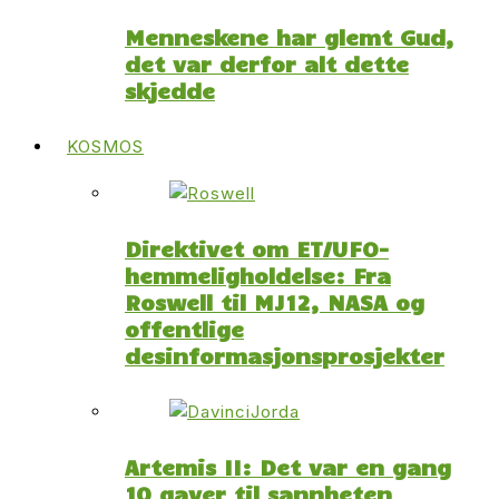
Menneskene har glemt Gud,
det var derfor alt dette
skjedde
KOSMOS
Direktivet om ET/UFO-
hemmeligholdelse: Fra
Roswell til MJ12, NASA og
offentlige
desinformasjonsprosjekter
Artemis II: Det var en gang
10 gaver til sannheten