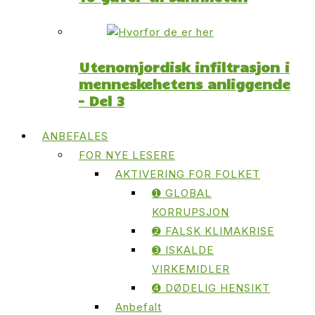
Utenomjordisk infiltrasjon i
menneskehetens anliggende
– Del 3
ANBEFALES
FOR NYE LESERE
AKTIVERING FOR FOLKET
➊ GLOBAL
KORRUPSJON
➋ FALSK KLIMAKRISE
➌ ISKALDE
VIRKEMIDLER
➍ DØDELIG HENSIKT
Anbefalt