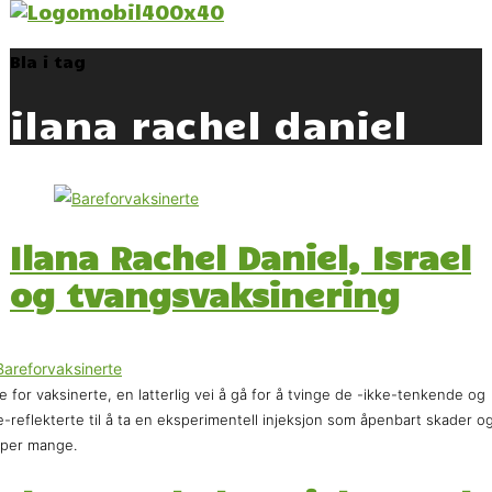
Bla i tag
ilana rachel daniel
Ilana Rachel Daniel, Israel
og tvangsvaksinering
e for vaksinerte, en latterlig vei å gå for å tvinge de -ikke-tenkende og
e-reflekterte til å ta en eksperimentell injeksjon som åpenbart skader o
per mange.