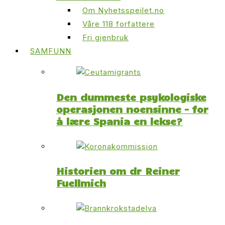
Om Nyhetsspeilet.no
Våre 118 forfattere
Fri gjenbruk
SAMFUNN
Den dummeste psykologiske
operasjonen noensinne – for
å lære Spania en lekse?
Historien om dr Reiner
Fuellmich