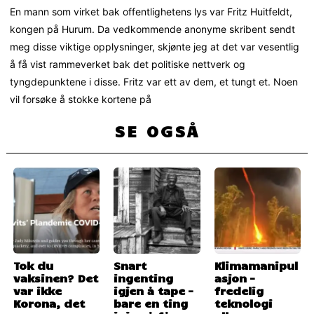
En mann som virket bak offentlighetens lys var Fritz Huitfeldt,
kongen på Hurum. Da vedkommende anonyme skribent sendt
meg disse viktige opplysninger, skjønte jeg at det var vesentlig
å få vist rammeverket bak det politiske nettverk og
tyngdepunktene i disse. Fritz var ett av dem, et tungt et. Noen
vil forsøke å stokke kortene på
SE OGSÅ
Tok du
Snart
Klimamanipul
vaksinen? Det
ingenting
asjon –
var ikke
igjen å tape –
fredelig
Korona, det
bare en ting
teknologi