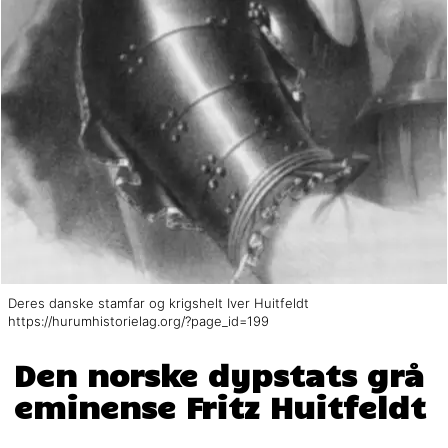
Deres danske stamfar og krigshelt Iver Huitfeldt
https://hurumhistorielag.org/?page_id=199
Den norske dypstats grå
eminense Fritz Huitfeldt