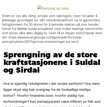
Strøm er oss alle viktig, private som næringsliv, noen forsøker å
ødelegge grunnlaget for vårt velstandssamfunn og vil gjeninnføre
fattigdommen fra 30-årene for å beholde makten på sine hender,
fotoet fra Rølldal-Suldal prosjektet viser hvilke mektige naturkrefter
som tjener våre alles daglig liv, noen få er meget misfornøyde med
det: https://www.energinorge.no/fagomrader/fornybar-
energi/nyheter/2017/gronne-investeringer-pa-vent/
Sprengning av de store
kraftstasjonene i Suldal
og Sirdal
Hva er egentlig virkeligheten i det norske samfunn? Hva mere
ligger skjult seg bak overgrep fra de forskjellige statlige
kontor? Hvorfor forandres lover, hvorfor stadig nye
lovforordninger? Kan statsapparatet være infiltrert av folk som