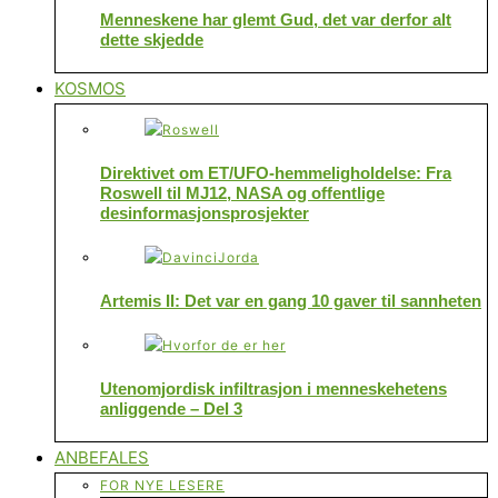
Menneskene har glemt Gud, det var derfor alt
dette skjedde
KOSMOS
Direktivet om ET/UFO-hemmeligholdelse: Fra
Roswell til MJ12, NASA og offentlige
desinformasjonsprosjekter
Artemis II: Det var en gang 10 gaver til sannheten
Utenomjordisk infiltrasjon i menneskehetens
anliggende – Del 3
ANBEFALES
FOR NYE LESERE