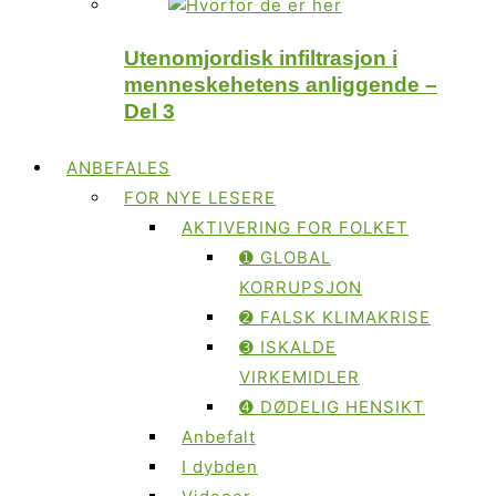
Utenomjordisk infiltrasjon i
menneskehetens anliggende –
Del 3
ANBEFALES
FOR NYE LESERE
AKTIVERING FOR FOLKET
➊ GLOBAL
KORRUPSJON
➋ FALSK KLIMAKRISE
➌ ISKALDE
VIRKEMIDLER
➍ DØDELIG HENSIKT
Anbefalt
I dybden