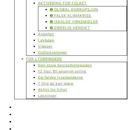
AKTIVERING FOR FOLKET
➊ GLOBAL KORRUPSJON
➋ FALSK KLIMAKRISE
➌ ISKALDE VIRKEMIDLER
➍ DØDELIG HENSIKT
Anbefalt
I dybden
Videoer
Ordforklaringer
FOR LYSBRINGERE
Den store bevissthetsguiden
12 tips: Bli anonym online
De falske lysarbeiderne
7 ting du kan gjøre
Aktivt for frihet
Løsninger