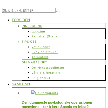
FORSIDEN
INNLOGGING
Logg inn
Registrer (Gratis)
TIPS OSS
Vet du noe?
Skriv en artikkel
Ta kontakt
OM MAGASINET
Om Nyhetsspeilet.no
Våre 118 forfattere
Fri gjenbruk
SAMFUNN
Den dummeste psykologiske operasjonen
noensinne – for å lære Spania en lekse?