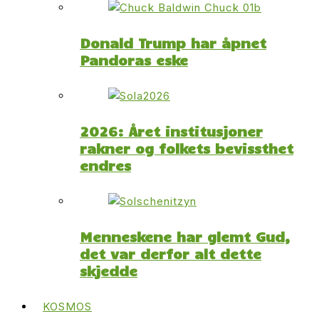
Donald Trump har åpnet
Pandoras eske
2026: Året institusjoner
rakner og folkets bevissthet
endres
Menneskene har glemt Gud,
det var derfor alt dette
skjedde
KOSMOS