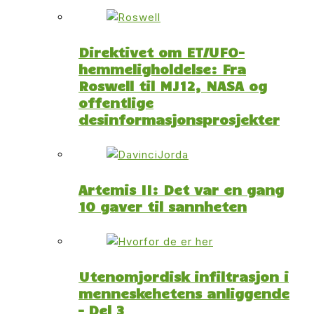
Direktivet om ET/UFO-
hemmeligholdelse: Fra
Roswell til MJ12, NASA og
offentlige
desinformasjonsprosjekter
Artemis II: Det var en gang
10 gaver til sannheten
Utenomjordisk infiltrasjon i
menneskehetens anliggende
– Del 3