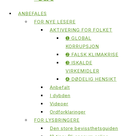
ANBEFALES
FOR NYE LESERE
AKTIVERING FOR FOLKET
➊ GLOBAL
KORRUPSJON
➋ FALSK KLIMAKRISE
➌ ISKALDE
VIRKEMIDLER
➍ DØDELIG HENSIKT
Anbefalt
I dybden
Videoer
Ordforklaringer
FOR LYSBRINGERE
Den store bevissthetsguiden