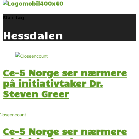
Bla i tag
Hessdalen
Ce-5 Norge ser nærmere
på initiativtaker Dr.
Steven Greer
Ce-5 Norge ser nærmere