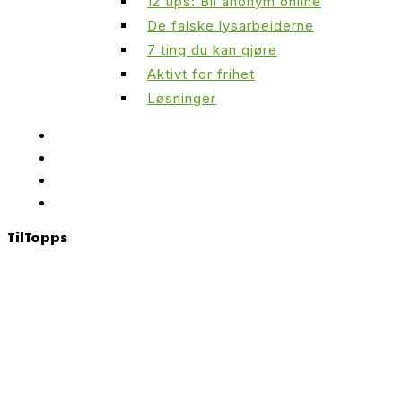
12 tips: Bli anonym online
De falske lysarbeiderne
7 ting du kan gjøre
Aktivt for frihet
Løsninger
Til
Topps