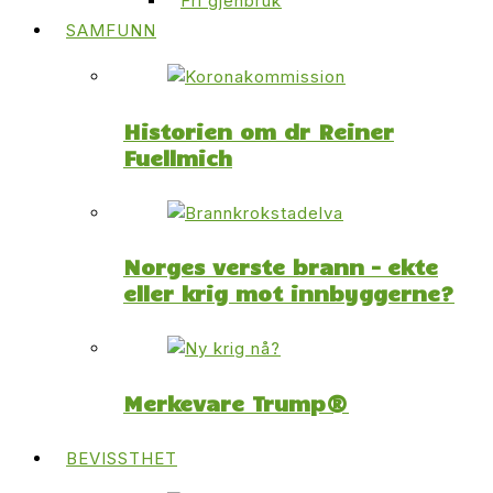
Fri gjenbruk
SAMFUNN
Historien om dr Reiner
Fuellmich
Norges verste brann – ekte
eller krig mot innbyggerne?
Merkevare Trump®
BEVISSTHET