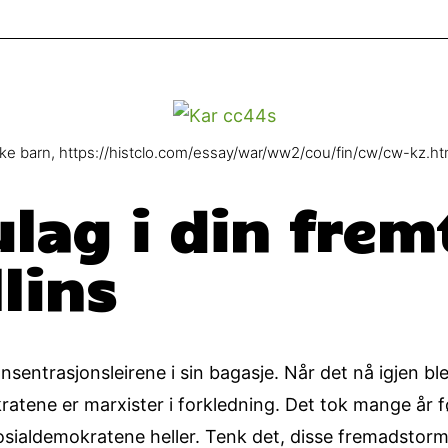
iske barn, https://histclo.com/essay/war/ww2/cou/fin/cw/cw-kz.ht
ulag i din frem
lins
sentrasjonsleirene i sin bagasje. Når det nå igjen bl
ratene er marxister i forkledning. Det tok mange år 
ra sosialdemokratene heller. Tenk det, disse fremadst