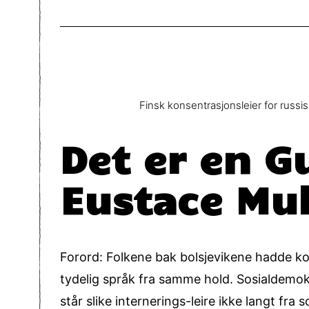
Finsk konsentrasjonsleier for russ
Det er en G
Eustace Mul
Forord: Folkene bak bolsjevikene hadde kon
tydelig språk fra samme hold. Sosialdemok
står slike internerings-leire ikke langt f