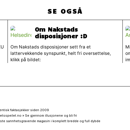
SE OGSÅ
Om Nakstads
disposisjoner :D
EU
Om Nakstads disposisjoner sett fra et
Mi
lattervekkende synspunkt, helt fri oversettelse,
o
klikk på bildet:
im
entisk faktasjekker siden 2009
etsspeilet.no » Se gjennom illusjonene og bli fri
ste sannhetsgravende magasin i komplett bredde og full dybde