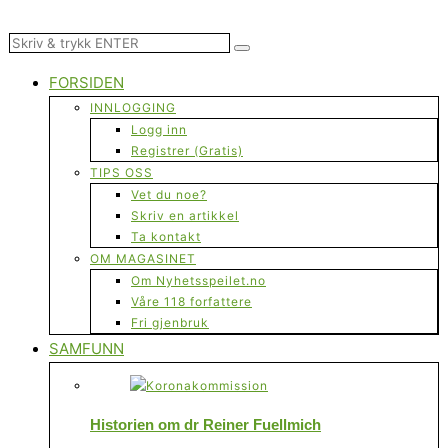
FORSIDEN
INNLOGGING
Logg inn
Registrer (Gratis)
TIPS OSS
Vet du noe?
Skriv en artikkel
Ta kontakt
OM MAGASINET
Om Nyhetsspeilet.no
Våre 118 forfattere
Fri gjenbruk
SAMFUNN
Historien om dr Reiner Fuellmich