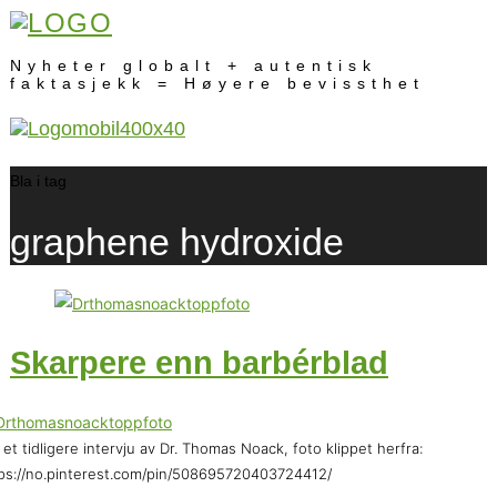
Nyheter globalt + autentisk
faktasjekk = Høyere bevissthet
Bla i tag
graphene hydroxide
Skarpere enn barbérblad
 et tidligere intervju av Dr. Thomas Noack, foto klippet herfra:
ps://no.pinterest.com/pin/508695720403724412/