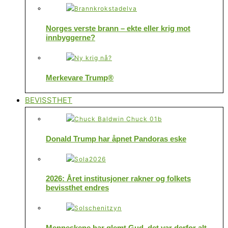
Norges verste brann – ekte eller krig mot
innbyggerne?
Merkevare Trump®
BEVISSTHET
Donald Trump har åpnet Pandoras eske
2026: Året institusjoner rakner og folkets
bevissthet endres
Menneskene har glemt Gud, det var derfor alt