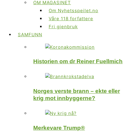
OM MAGASINET
Om Nyhetsspeilet.no
Våre 118 forfattere
Fri gjenbruk
SAMFUNN
Historien om dr Reiner Fuellmich
Norges verste brann – ekte eller
krig mot innbyggerne?
Merkevare Trump®