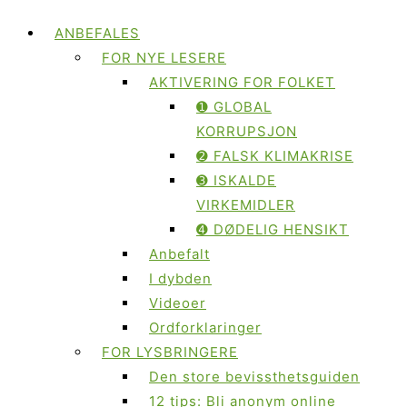
ANBEFALES
FOR NYE LESERE
AKTIVERING FOR FOLKET
➊ GLOBAL
KORRUPSJON
➋ FALSK KLIMAKRISE
➌ ISKALDE
VIRKEMIDLER
➍ DØDELIG HENSIKT
Anbefalt
I dybden
Videoer
Ordforklaringer
FOR LYSBRINGERE
Den store bevissthetsguiden
12 tips: Bli anonym online