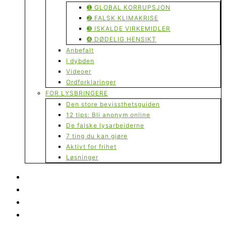
➊ GLOBAL KORRUPSJON
➋ FALSK KLIMAKRISE
➌ ISKALDE VIRKEMIDLER
➍ DØDELIG HENSIKT
Anbefalt
I dybden
Videoer
Ordforklaringer
FOR LYSBRINGERE
Den store bevissthetsguiden
12 tips: Bli anonym online
De falske lysarbeiderne
7 ting du kan gjøre
Aktivt for frihet
Løsninger