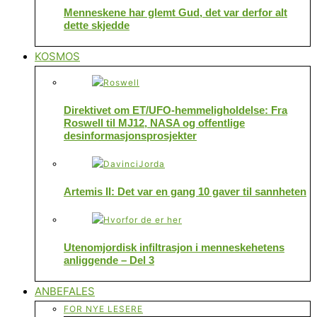
Menneskene har glemt Gud, det var derfor alt
dette skjedde
KOSMOS
Direktivet om ET/UFO-hemmeligholdelse: Fra
Roswell til MJ12, NASA og offentlige
desinformasjonsprosjekter
Artemis II: Det var en gang 10 gaver til sannheten
Utenomjordisk infiltrasjon i menneskehetens
anliggende – Del 3
ANBEFALES
FOR NYE LESERE