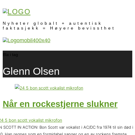
Nyheter globalt + autentisk
faktasjekk = Høyere bevissthet
Bla i tag
Glenn Olsen
Når en rockestjerne slukner
 SCOTT IN ACTION: Bon Scott var vokalist i AC/DC fra 1974 til sin død i
0. Han regnes som en formidabel sanger og en av rockens fremste