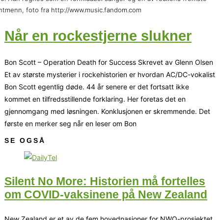
ntmenn, foto fra http://www.music.fandom.com
Når en rockestjerne slukner
Bon Scott – Operation Death for Success Skrevet av Glenn Olsen
Et av største mysterier i rockehistorien er hvordan AC/DC-vokalist
Bon Scott egentlig døde. 44 år senere er det fortsatt ikke
kommet en tilfredsstillende forklaring. Her foretas det en
gjennomgang med løsningen. Konklusjonen er skremmende. Det
første en merker seg når en leser om Bon
SE OGSÅ
Silent No More: Historien må fortelles
om COVID-vaksinene på New Zealand
New Zealand er et av de fem hovednasjoner for NWO-prosjektet,