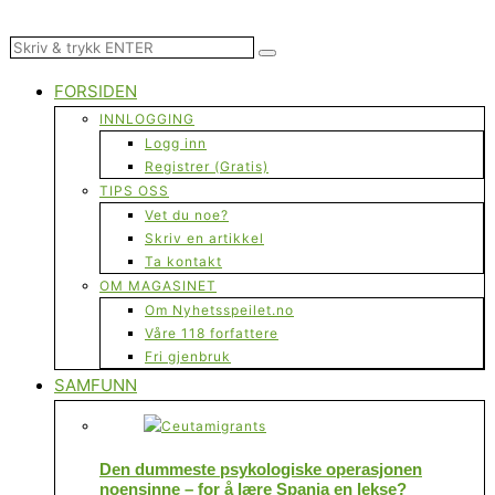
FORSIDEN
INNLOGGING
Logg inn
Registrer (Gratis)
TIPS OSS
Vet du noe?
Skriv en artikkel
Ta kontakt
OM MAGASINET
Om Nyhetsspeilet.no
Våre 118 forfattere
Fri gjenbruk
SAMFUNN
Den dummeste psykologiske operasjonen
noensinne – for å lære Spania en lekse?