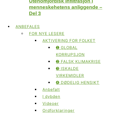
Utenomjordisk infiltrasjon i
menneskehetens anliggende –
Del 3
ANBEFALES
FOR NYE LESERE
AKTIVERING FOR FOLKET
➊ GLOBAL
KORRUPSJON
➋ FALSK KLIMAKRISE
➌ ISKALDE
VIRKEMIDLER
➍ DØDELIG HENSIKT
Anbefalt
I dybden
Videoer
Ordforklaringer