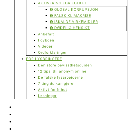
AKTIVERING FOR FOLKET
➊ GLOBAL KORRUPSJON
➋ FALSK KLIMAKRISE
➌ ISKALDE VIRKEMIDLER
➍ DØDELIG HENSIKT
Anbefalt
I dybden
Videoer
Ordforklaringer
FOR LYSBRINGERE
Den store bevissthetsguiden
12 tips: Bli anonym online
De falske lysarbeiderne
7 ting du kan gjøre
Aktivt for frihet
Løsninger