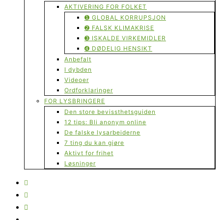
AKTIVERING FOR FOLKET
➊ GLOBAL KORRUPSJON
➋ FALSK KLIMAKRISE
➌ ISKALDE VIRKEMIDLER
➍ DØDELIG HENSIKT
Anbefalt
I dybden
Videoer
Ordforklaringer
FOR LYSBRINGERE
Den store bevissthetsguiden
12 tips: Bli anonym online
De falske lysarbeiderne
7 ting du kan gjøre
Aktivt for frihet
Løsninger