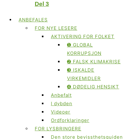
Del 3
ANBEFALES
FOR NYE LESERE
AKTIVERING FOR FOLKET
➊ GLOBAL
KORRUPSJON
➋ FALSK KLIMAKRISE
➌ ISKALDE
VIRKEMIDLER
➍ DØDELIG HENSIKT
Anbefalt
I dybden
Videoer
Ordforklaringer
FOR LYSBRINGERE
Den store bevissthetsguiden