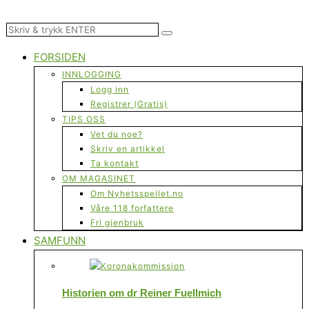
FORSIDEN
INNLOGGING
Logg inn
Registrer (Gratis)
TIPS OSS
Vet du noe?
Skriv en artikkel
Ta kontakt
OM MAGASINET
Om Nyhetsspeilet.no
Våre 118 forfattere
Fri gjenbruk
SAMFUNN
Historien om dr Reiner Fuellmich