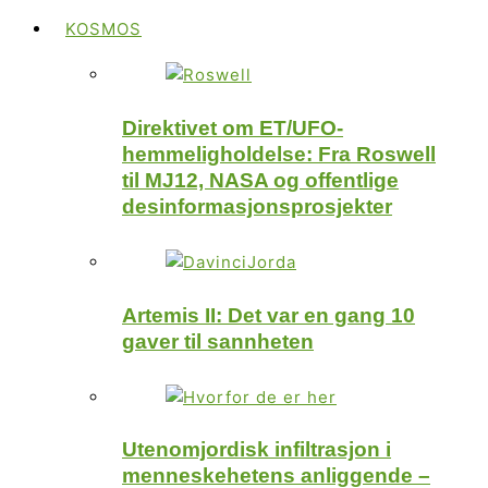
KOSMOS
Direktivet om ET/UFO-
hemmeligholdelse: Fra Roswell
til MJ12, NASA og offentlige
desinformasjonsprosjekter
Artemis II: Det var en gang 10
gaver til sannheten
Utenomjordisk infiltrasjon i
menneskehetens anliggende –