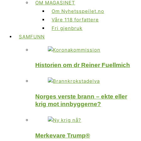
OM MAGASINET
Om Nyhetsspeilet.no
Våre 118 forfattere
Fri gjenbruk
SAMFUNN
Historien om dr Reiner Fuellmich
Norges verste brann – ekte eller
krig mot innbyggerne?
Merkevare Trump®