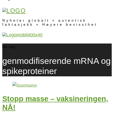
Nyheter globalt + autentisk
faktasjekk = Høyere bevissthet
Bla i tag
genmodifiserende mRNA og
spikeproteiner
Stopp masse – vaksineringen,
NÅ!