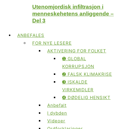
Utenomjordisk infiltrasjon i
menneskehetens anliggende –
Del 3
ANBEFALES
FOR NYE LESERE
AKTIVERING FOR FOLKET
➊ GLOBAL
KORRUPSJON
➋ FALSK KLIMAKRISE
➌ ISKALDE
VIRKEMIDLER
➍ DØDELIG HENSIKT
Anbefalt
I dybden
Videoer
Ordforklaringer