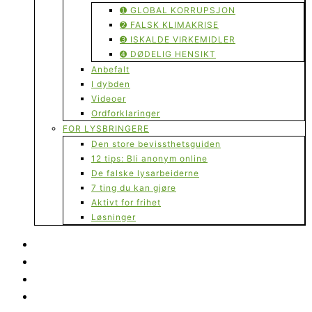
➊ GLOBAL KORRUPSJON
➋ FALSK KLIMAKRISE
➌ ISKALDE VIRKEMIDLER
➍ DØDELIG HENSIKT
Anbefalt
I dybden
Videoer
Ordforklaringer
FOR LYSBRINGERE
Den store bevissthetsguiden
12 tips: Bli anonym online
De falske lysarbeiderne
7 ting du kan gjøre
Aktivt for frihet
Løsninger