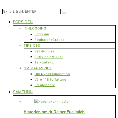
FORSIDEN
INNLOGGING
Logg inn
Registrer (Gratis)
TIPS OSS
Vet du noe?
Skriv en artikkel
Ta kontakt
OM MAGASINET
Om Nyhetsspeilet.no
Våre 118 forfattere
Fri gjenbruk
SAMFUNN
Historien om dr Reiner Fuellmich