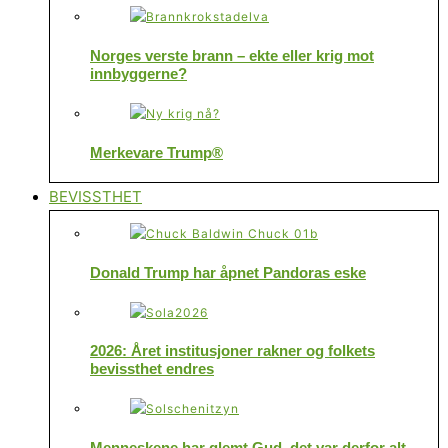
Norges verste brann – ekte eller krig mot
innbyggerne?
Merkevare Trump®
BEVISSTHET
Donald Trump har åpnet Pandoras eske
2026: Året institusjoner rakner og folkets
bevissthet endres
Menneskene har glemt Gud, det var derfor alt