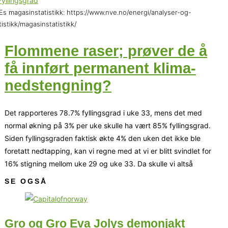
s magasinstatistikk: https://www.nve.no/energi/analyser-og-
tistikk/magasinstatistikk/
Flommene raser; prøver de å
få innført permanent klima-
nedstengning?
Det rapporteres 78.7% fyllingsgrad i uke 33, mens det med
normal økning på 3% per uke skulle ha vært 85% fyllingsgrad.
Siden fyllingsgraden faktisk økte 4% den uken det ikke ble
foretatt nedtapping, kan vi regne med at vi er blitt svindlet for
16% stigning mellom uke 29 og uke 33. Da skulle vi altså
SE OGSÅ
Gro og Gro Eva Jolys demonjakt