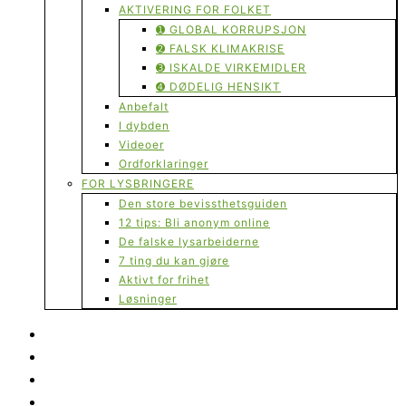
AKTIVERING FOR FOLKET
➊ GLOBAL KORRUPSJON
➋ FALSK KLIMAKRISE
➌ ISKALDE VIRKEMIDLER
➍ DØDELIG HENSIKT
Anbefalt
I dybden
Videoer
Ordforklaringer
FOR LYSBRINGERE
Den store bevissthetsguiden
12 tips: Bli anonym online
De falske lysarbeiderne
7 ting du kan gjøre
Aktivt for frihet
Løsninger