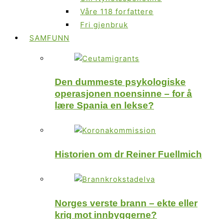
Våre 118 forfattere
Fri gjenbruk
SAMFUNN
Den dummeste psykologiske
operasjonen noensinne – for å
lære Spania en lekse?
Historien om dr Reiner Fuellmich
Norges verste brann – ekte eller
krig mot innbyggerne?