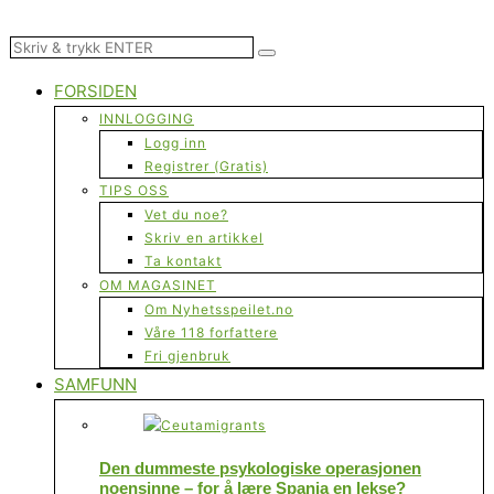
FORSIDEN
INNLOGGING
Logg inn
Registrer (Gratis)
TIPS OSS
Vet du noe?
Skriv en artikkel
Ta kontakt
OM MAGASINET
Om Nyhetsspeilet.no
Våre 118 forfattere
Fri gjenbruk
SAMFUNN
Den dummeste psykologiske operasjonen
noensinne – for å lære Spania en lekse?