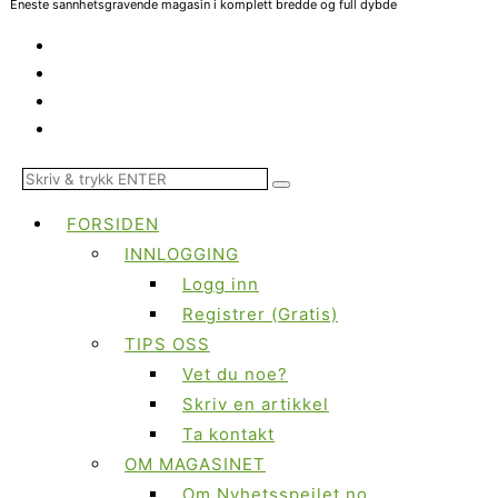
Eneste sannhetsgravende magasin i komplett bredde og full dybde
FORSIDEN
INNLOGGING
Logg inn
Registrer (Gratis)
TIPS OSS
Vet du noe?
Skriv en artikkel
Ta kontakt
OM MAGASINET
Om Nyhetsspeilet.no