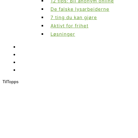
12 tips: Bli anonym online
De falske lysarbeiderne
7 ting du kan gjøre
Aktivt for frihet
Løsninger
Til
Topps