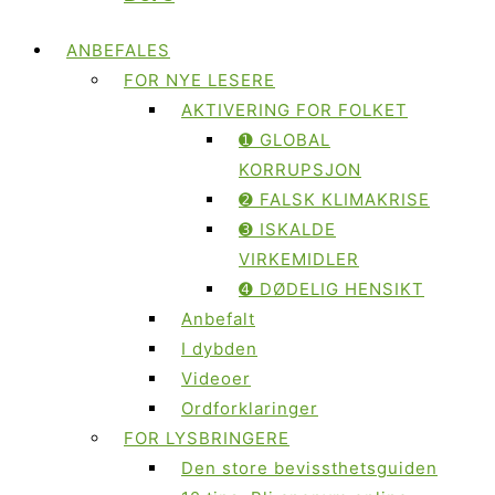
ANBEFALES
FOR NYE LESERE
AKTIVERING FOR FOLKET
➊ GLOBAL
KORRUPSJON
➋ FALSK KLIMAKRISE
➌ ISKALDE
VIRKEMIDLER
➍ DØDELIG HENSIKT
Anbefalt
I dybden
Videoer
Ordforklaringer
FOR LYSBRINGERE
Den store bevissthetsguiden