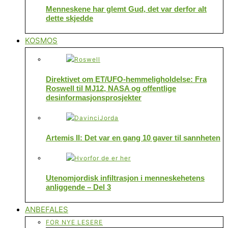
Menneskene har glemt Gud, det var derfor alt
dette skjedde
KOSMOS
Direktivet om ET/UFO-hemmeligholdelse: Fra
Roswell til MJ12, NASA og offentlige
desinformasjonsprosjekter
Artemis II: Det var en gang 10 gaver til sannheten
Utenomjordisk infiltrasjon i menneskehetens
anliggende – Del 3
ANBEFALES
FOR NYE LESERE