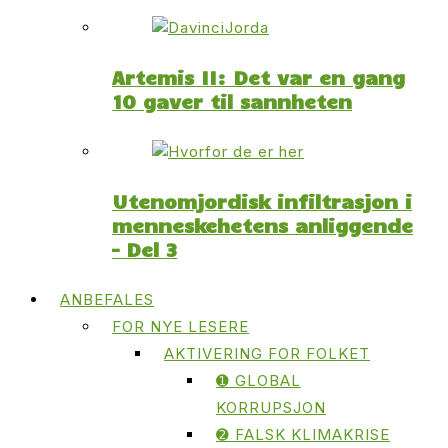
Artemis II: Det var en gang
10 gaver til sannheten
Utenomjordisk infiltrasjon i
menneskehetens anliggende
– Del 3
ANBEFALES
FOR NYE LESERE
AKTIVERING FOR FOLKET
➊ GLOBAL
KORRUPSJON
➋ FALSK KLIMAKRISE