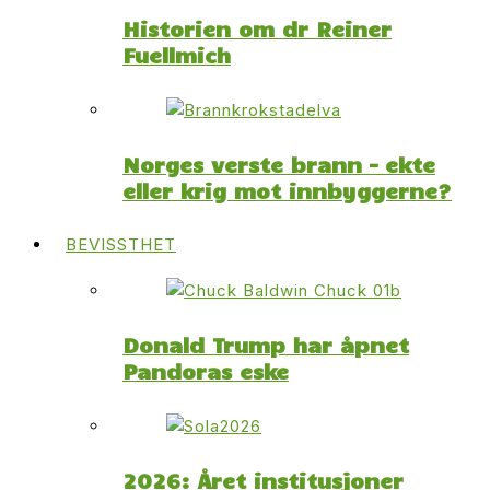
Historien om dr Reiner
Fuellmich
Norges verste brann – ekte
eller krig mot innbyggerne?
BEVISSTHET
Donald Trump har åpnet
Pandoras eske
2026: Året institusjoner