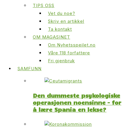
TIPS OSS
Vet du noe?
Skriv en artikkel
Ta kontakt
OM MAGASINET
Om Nyhetsspeilet.no
Våre 118 forfattere
Fri gjenbruk
SAMFUNN
Den dummeste psykologiske
operasjonen noensinne – for
å lære Spania en lekse?