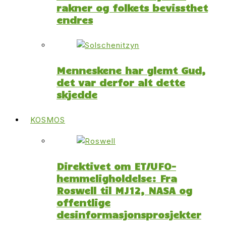
rakner og folkets bevissthet
endres
Menneskene har glemt Gud,
det var derfor alt dette
skjedde
KOSMOS
Direktivet om ET/UFO-
hemmeligholdelse: Fra
Roswell til MJ12, NASA og
offentlige
desinformasjonsprosjekter