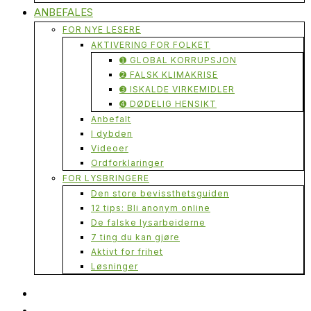
ANBEFALES
FOR NYE LESERE
AKTIVERING FOR FOLKET
➊ GLOBAL KORRUPSJON
➋ FALSK KLIMAKRISE
➌ ISKALDE VIRKEMIDLER
➍ DØDELIG HENSIKT
Anbefalt
I dybden
Videoer
Ordforklaringer
FOR LYSBRINGERE
Den store bevissthetsguiden
12 tips: Bli anonym online
De falske lysarbeiderne
7 ting du kan gjøre
Aktivt for frihet
Løsninger