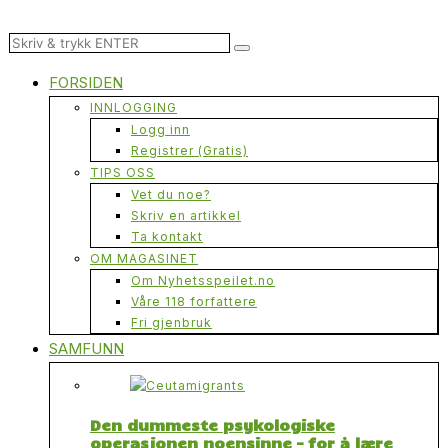
FORSIDEN
INNLOGGING
Logg inn
Registrer (Gratis)
TIPS OSS
Vet du noe?
Skriv en artikkel
Ta kontakt
OM MAGASINET
Om Nyhetsspeilet.no
Våre 118 forfattere
Fri gjenbruk
SAMFUNN
Den dummeste psykologiske
operasjonen noensinne – for å lære