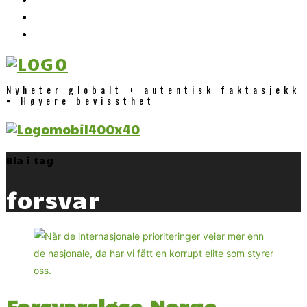
Nyheter globalt + autentisk faktasjekk
= Høyere bevissthet
Bla i tag
forsvar
Forsvarsløse Norge